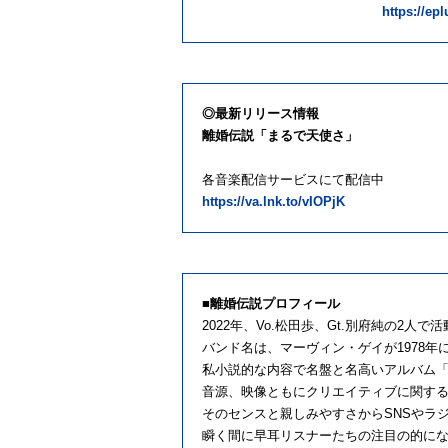
https://epl
◎最新リリース情報
離婚伝説「まるで天使さ」
各音楽配信サービスにて配信中
https://va.lnk.to/vIOPjK
■離婚伝説プロフィール
2022年、Vo.松田歩、Gt.別府純の2人で
バンド名は、マーヴィン・ゲイが1978年
私小説的な内容で名盤と名高いアルバム「Her
音源、映像ともにクリエイティブに関す
そのセンスと親しみやすさからSNSやラ
瞬く間に早耳リスナーたちの注目の的に