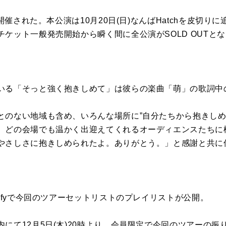
て開催された。本公演は10月20日(日)なんばHatchを皮切り
ケット一般発売開始から瞬く間に全公演がSOLD OUTと
いる「そっと強く抱きしめて」は彼らの楽曲「萌」の歌詞中
とのない地域も含め、いろんな場所に”自分たちから抱きしめ
どの会場でも温かく出迎えてくれるオーディエンスたちに松田
やさしさに抱きしめられたよ。ありがとう。」と感謝と共に
tifyで今回のツアーセットリストのプレイリストが公開。
にて12月5日(木)20時より、会員限定で今回のツアーの