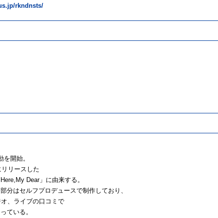
us.jp/rkndnsts/
活動を開始。
にリリースした
e,My Dear」に由来する。
る部分はセルフプロデュースで制作しており、
ジオ、ライブの口コミで
なっている。