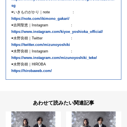
sg
◉いきものがかり｜note ：
https://note.com/ikimono_gakari/
◉吉岡聖恵｜Instagram ：
https://www.instagram.com/kiyoe_yoshioka_official/
◉水野良樹｜Twitter ：
https://twitter.com/mizunoyoshiki
◉水野良樹｜Instagram ：
https://www.instagram.com/mizunoyoshiki_teke/
◉水野良樹｜HIROBA
https://hirobaweb.com/
あわせて読みたい関連記事