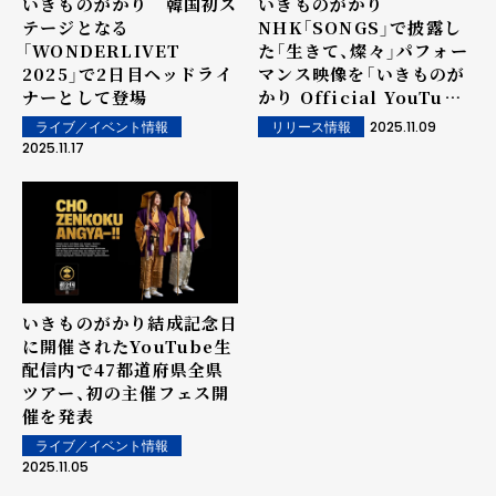
いきものがかり 韓国初ス
いきものがかり
テージとなる
NHK「SONGS」で披露し
「WONDERLIVET
た「生きて、燦々」パフォー
2025」で2日目ヘッドライ
マンス映像を「いきものが
ナーとして登場
かり Official YouTube
Channel」で公開
2025.11.09
ライブ／イベント情報
リリース情報
2025.11.17
いきものがかり結成記念日
に開催されたYouTube生
配信内で47都道府県全県
ツアー、初の主催フェス開
催を発表
ライブ／イベント情報
2025.11.05