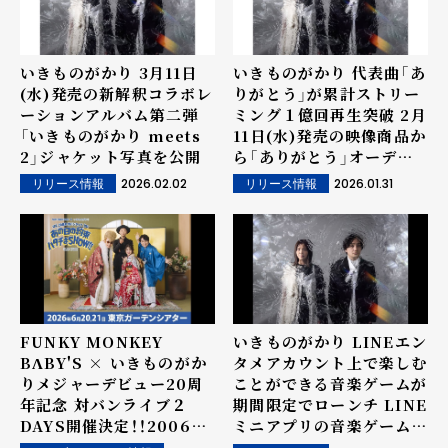
いきものがかり 3月11日
いきものがかり 代表曲「あ
(水)発売の新解釈コラボレ
りがとう」が累計ストリー
ーションアルバム第二弾
ミング１億回再生突破 2月
「いきものがかり meets
11日(水)発売の映像商品か
2」ジャケット写真を公開
ら「ありがとう」オーディ
オコメンタリーver.を公開
2026.02.02
2026.01.31
リリース情報
リリース情報
中
FUNKY MONKEY
いきものがかり LINEエン
BΛBY'S × いきものがか
タメアカウント上で楽しむ
りメジャーデビュー20周
ことができる音楽ゲームが
年記念 対バンライブ２
期間限定でローンチ LINE
DAYS開催決定！！2006年
ミニアプリの音楽ゲームが
デビューの盟友が20年の
アーティストと協業するの