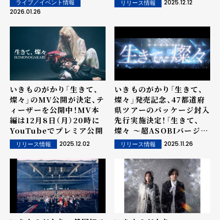
2025.12.12
ライブ／イベント情報
リリース情報
時を経てスペシャルライ
は初の取り組み
2026.01.26
ブ！！2026年6月20日
（土）、21日（日）＠東京ガー
デンシアター
いきものがかり「生きて、
いきものがかり「生きて、
燦々」のMV公開が決定、テ
燦々」発売記念、47都道府
ィーザーを公開中！MV本
県ツアーのパッケージ封入
編は12月8日（月）20時に
先行実施決定！「生きて、
YouTubeでプレミア公開
燦々 〜超ASOBIバージョ
ン」を公開中
2025.12.02
2025.11.26
リリース情報
リリース情報