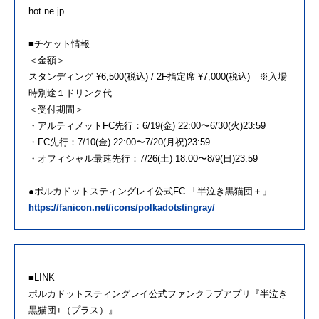
hot.ne.jp
■チケット情報
＜金額＞
スタンディング ¥6,500(税込) / 2F指定席 ¥7,000(税込) ※入場
時別途１ドリンク代
＜受付期間＞
・アルティメットFC先行：6/19(金) 22:00〜6/30(火)23:59
・FC先行：7/10(金) 22:00〜7/20(月祝)23:59
・オフィシャル最速先行：7/26(土) 18:00〜8/9(日)23:59
●ポルカドットスティングレイ公式FC 「半泣き黒猫団＋」
https://fanicon.net/icons/polkadotstingray/
■LINK
ポルカドットスティングレイ公式ファンクラブアプリ『半泣き
黒猫団+（プラス）』