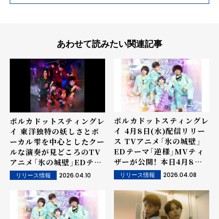
あわせて読みたい関連記事
ポルカドットスティングレ
ポルカドットスティングレ
イ 4月8日(水)配信リリー
イ 東洋独特の妖しさとボ
ス TVアニメ「氷の城壁」
ーカル雫を中心としたクー
EDテーマ「逆様」MVティ
ルな演奏が見どころのTV
ザーが公開！ 本日4月8日
アニメ「氷の城壁」EDテー
(水)20:00よりMVプレミ
マ「逆様」MVが公開！
2026.04.08
2026.04.10
リリース情報
リリース情報
ア公開決定!!