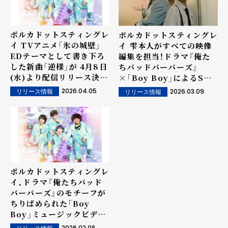
ポルカドットスティングレ
ポルカドットスティングレ
イ TVアニメ「氷の城壁」
イ 雫本人がすべての映像
EDテーマとして書き下ろ
編集を担当！ドラマ『俺た
した新曲「逆様」が 4月8日
ちバッドバーバーズ』
(水)より配信リリース決
×「Boy Boy」によるSP
定！
コラボムービーが公開!!
2026.04.05
2026.03.09
リリース情報
リリース情報
ポルカドットスティングレ
イ、ドラマ『俺たちバッド
バーバーズ』のモチーフが
ちりばめられた「Boy
Boy」ミュージックビデオ
公開！
2026.02.08