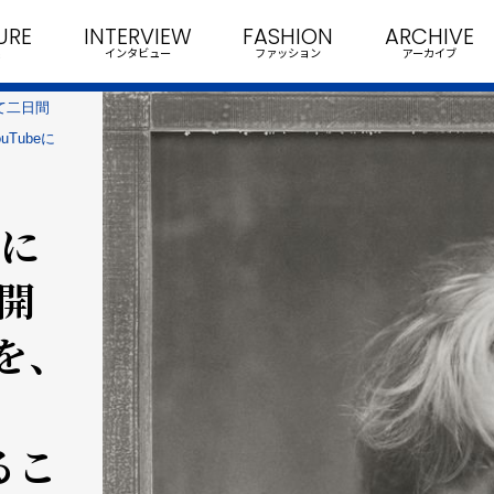
URE
INTERVIEW
FASHION
ARCHIVE
インタビュー
ファッション
アーカイブ
にて二日間
Tubeに
ムに
開
を、
るこ