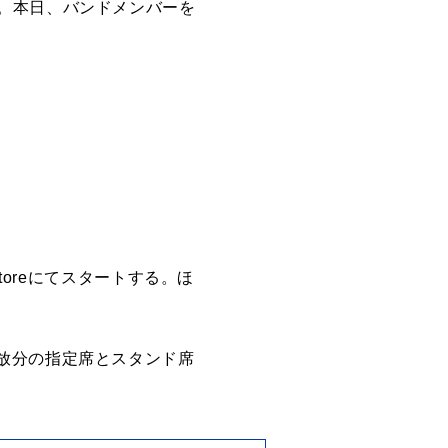
 Good”。本日、バンドメンバーを
l Storeにてスタートする。ほ
放分の指定席とスタンド席