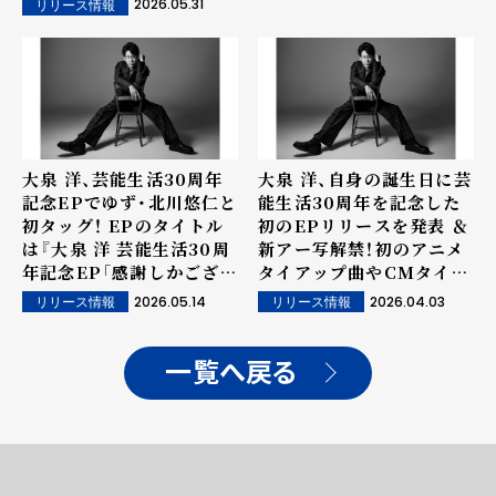
2026.05.31
リリース情報
大泉 洋、芸能生活30周年
大泉 洋、自身の誕生日に芸
記念EPでゆず・北川悠仁と
能生活30周年を記念した
初タッグ！ EPのタイトル
初のEPリリースを発表 ＆
は『大泉 洋 芸能生活30周
新アー写解禁！初のアニメ
年記念EP「感謝しかござい
タイアップ曲やCMタイア
ません」』に決定！
ップ曲を含む全6曲を収録
2026.05.14
2026.04.03
リリース情報
リリース情報
予定。 5月からのアリーナ
ツアーのチケット一般発売
もいよいよスタート！
一覧へ戻る