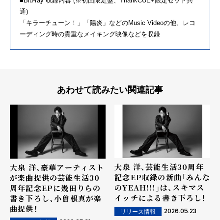
■Blu-ray 収録内容 (※初回限定盤、ThankCUE+限定セット共
通)
「キラーチューン！」「陽炎」などのMusic Videoの他、レコ
ーディング時の貴重なメイキング映像などを収録
あわせて読みたい関連記事
大泉 洋、芸能生活30周年
大泉 洋、豪華アーティスト
記念EP収録の新曲「みんな
が楽曲提供の芸能生活30
のYEAH!!!」は、スキマス
周年記念EPに幾田りらの
イッチによる書き下ろし！
書き下ろし、小曽根真が楽
曲提供！
2026.05.23
リリース情報