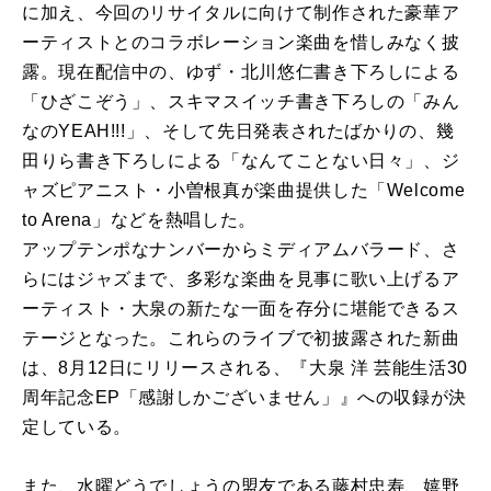
に加え、今回のリサイタルに向けて制作された豪華ア
ーティストとのコラボレーション楽曲を惜しみなく披
露。現在配信中の、ゆず・北川悠仁書き下ろしによる
「ひざこぞう」、スキマスイッチ書き下ろしの「みん
なのYEAH!!!」、そして先日発表されたばかりの、幾
田りら書き下ろしによる「なんてことない日々」、ジ
ャズピアニスト・小曽根真が楽曲提供した「Welcome
to Arena」などを熱唱した。
アップテンポなナンバーからミディアムバラード、さ
らにはジャズまで、多彩な楽曲を見事に歌い上げるア
ーティスト・大泉の新たな一面を存分に堪能できるス
テージとなった。これらのライブで初披露された新曲
は、8月12日にリリースされる、『大泉 洋 芸能生活30
周年記念EP「感謝しかございません」』への収録が決
定している。
また、水曜どうでしょうの盟友である藤村忠寿、嬉野