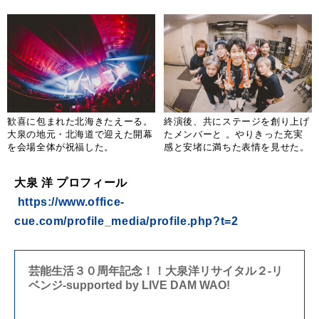
歓喜に包まれた北海きたえーる。
終演後、共にステージを創り上げ
大泉の地元・北海道で迎えた開幕
たメンバーと 。やりきった充実
を会場全体が祝福した。
感と安堵に満ちた表情を見せた。
大泉 洋 プロフィール
https://www.office-
cue.com/profile_media/profile.php?t=2
芸能生活３０周年記念！！大泉洋リサイタル２-リ
ベンジ-supported by LIVE DAM WAO!