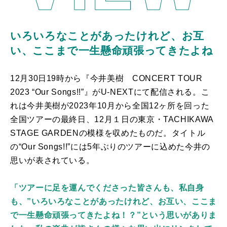
いろいろなことがあったけれど、お互
い、ここまで一生懸命頑張ってきたよね
12月
30
日
19
時から『今井美樹
CONCERT TOUR
2023 “Our Songs!!”』
が
U-NEXT
にて配信される。こ
れは今井美樹が
2023
年
10
月から全国
12
ヶ所を回った
全国ツアーの最終日、
12
月１日の東京・
TACHIKAWA
STAGE GARDEN
の模様を収めたものだ。タイトル
の
“Our Songs!!”
には
5
年ぶりのツアーに込めた今井の
思いが表されている。
「ツアーに足を運んでくださった皆さんも、私自身
も、”いろいろなことがあったけれど、お互い、ここま
で一生懸命頑張ってきたよね！？”という思いがありま