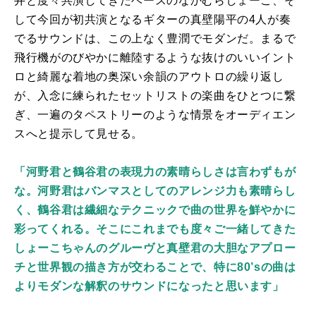
井と度々共演してきたベースのなかむらしょーこ、そ
して今回が初共演となるギターの真壁陽平の4人が奏
でるサウンドは、この上なく豊潤でモダンだ。まるで
飛行機がのびやかに離陸するような抜けのいいイント
ロと綺麗な着地の奥深い余韻のアウトロの繰り返し
が、入念に練られたセットリストの楽曲をひとつに繋
ぎ、一遍のタペストリーのような情景をオーディエン
スへと提示して見せる。
「河野君と鶴谷君の表現力の素晴らしさは言わずもが
な。河野君はバンマスとしてのアレンジ力も素晴らし
く、鶴谷君は繊細なテクニックで曲の世界を鮮やかに
彩ってくれる。そこにこれまでも度々ご一緒してきた
しょーこちゃんのグルーヴと真壁君の大胆なアプロー
チと世界観の描き方が交わることで、特に80’sの曲は
よりモダンな解釈のサウンドになったと思います」