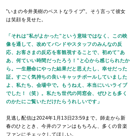
”いまの今井美樹のベストなライブ”。そう言って彼女
は笑顔を見せた。
「それは”私がよかった”という意味ではなく、この映
像を通して、改めてバンドやスタッフのみんなの反
応、お客さまの反応を客観視することで、初めて”あ
あ、何ていい時間だったろう！”と心から感じられたか
ら。一生懸命にやった結果だと思えたし、幸せだった
証。すごく気持ちの良いキャッチボールしていました
よ、私たち、会場中で。もうねえ、本当にいいライブ
でした！（笑）。私たち世代の同窓会、ぜひとも多く
のかたにご覧いただけたらうれしいです」
見逃し配信は
2024
年
1
月
13
日
23:59
まで。師走から新
春のひととき、今井のファンはもちろん、多くの音楽
ファンにチェックしてほしい。