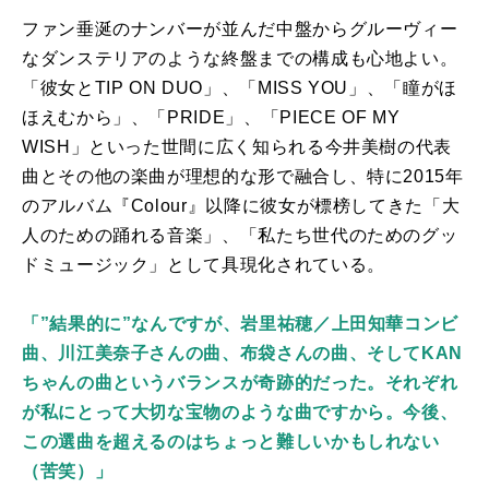
ファン垂涎のナンバーが並んだ中盤からグルーヴィー
なダンステリアのような終盤までの構成も心地よい。
「彼女と
TIP ON DUO
」、「
MISS YOU
」、「瞳がほ
ほえむから」、「
PRIDE
」、「
PIECE OF MY
WISH
」といった世間に広く知られる今井美樹の代表
曲とその他の楽曲が理想的な形で融合し、特に
2015
年
のアルバム『
Colour
』以降に彼女が標榜してきた「大
人のための踊れる音楽」、「私たち世代のためのグッ
ドミュージック」として具現化されている。
「”結果的に”なんですが、岩里祐穂／上田知華コンビ
曲、川江美奈子さんの曲、布袋さんの曲、そしてKAN
ちゃんの曲というバランスが奇跡的だった。それぞれ
が私にとって大切な宝物のような曲ですから。今後、
この選曲を超えるのはちょっと難しいかもしれない
（苦笑）」