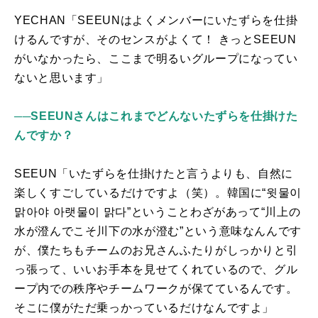
YECHAN「
SEEUN
はよくメンバーにいたずらを仕掛
けるんですが、そのセンスがよくて！ きっと
SEEUN
がいなかったら、ここまで明るいグループになってい
ないと思います」
──SEEUNさんはこれまでどんないたずらを仕掛けた
んですか？
SEEUN「いたずらを仕掛けたと言うよりも、自然に
楽しくすごしているだけですよ（笑）。韓国に“윗물이
맑아야 아랫물이 맑다”ということわざがあって“川上の
水が澄んでこそ川下の水が澄む”という意味なんんです
が、僕たちもチームのお兄さんふたりがしっかりと引
っ張って、いいお手本を見せてくれているので、グル
ープ内での秩序やチームワークが保てているんです。
そこに僕がただ乗っかっているだけなんですよ」