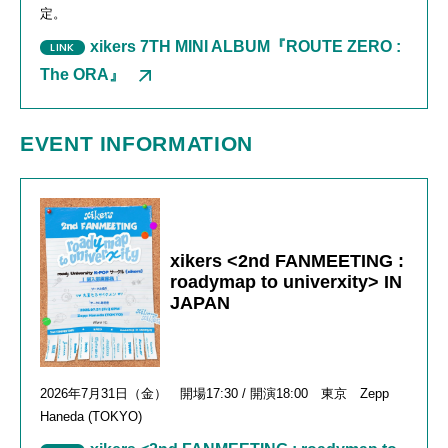
定。
xikers 7TH MINI ALBUM『ROUTE ZERO :
The ORA』
EVENT INFORMATION
xikers <2nd FANMEETING :
roadymap to univerxity> IN
JAPAN
2026年
7
月
31
日（金） 開場
17:30 /
開演
18:00
東京
Zepp
Haneda (TOKYO)