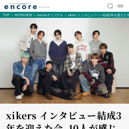
TOP
INTERVIEW
encoreオリジナル
xikers インタビュー――結成3年を迎えた
xikers インタビュー――結成3
年を迎えた今、10人が感じ