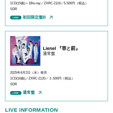
1CD(15
曲
)
＋
1Blu-ray
／
ZXRC-2119
／
5,500
円（税込）
SDR
初回限定盤B
Lienel 『罪と罰』
通常盤
2025年4月2日（水）発売
1CD(16
曲
)
／
ZXRC-2120
／３
,500
円（税込）
SDR
通常盤
LIVE INFORMATION