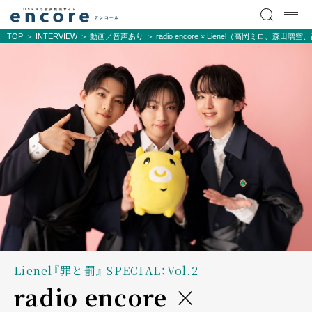
TOP
INTERVIEW
動画／音声あり
radio encore × Lienel（高岡ミロ、森田
Lienel『罪と罰』 SPECIAL：Vol.2
radio encore ×