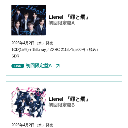
Lienel 『罪と罰』
初回限定盤A
2025年
4
月
2
日（水）発売
1CD(15
曲
)
＋
1Blu-ray
／
ZXRC-2118
／
5,500
円（税込）
SDR
初回限定盤A
Lienel 『罪と罰』
初回限定盤B
2025年4月2日（水）発売