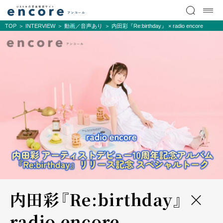
TOP
INTERVIEW
動画／音声あり
内田彩『Re:birthday』 × radio encore
内田彩『Re:birthday』 ×
radio encore