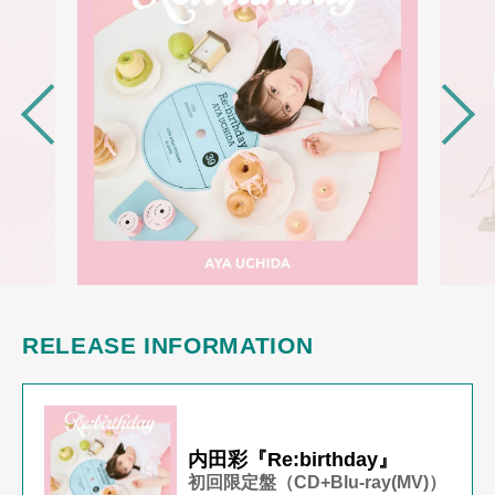
RELEASE INFORMATION
内田彩『Re:birthday』
初回限定盤（CD+Blu-ray(MV)）