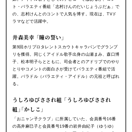
ト・バラエティ番組「志村けんのだいじょうぶだぁ」で
の、志村けんとのコントで人気を博す。現在は、TVド
ラマなどで活躍中。
井森美幸 「瞳の誓い」
第9回ホリプロタレントスカウトキャラバンでグランプ
リを獲得。同じくアイドル歌手出身の山瀬まみ、森口博
子、松本明子らとともに、司会者とのアドリブでのやり
とりやコメントの面白さが受けてバラエティ番組で活
躍。バラドル（バラエティ・アイドル）の元祖と呼ばれ
る。
うしろゆびさされ組 「うしろゆびさされ
組」「かしこ」
「おニャン子クラブ」に所属していた、会員番号16番
の高井麻巳子と会員番号19番の岩井由紀子（ゆうゆ）