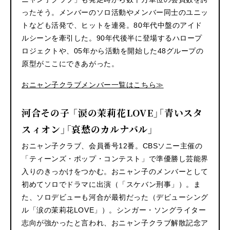
ったそう。メンバーのソロ活動やメンバー同士のユニッ
トなども活発で、ヒットを連発。80年代中盤のアイド
ルシーンを牽引した。90年代後半に登場するハロープ
ロジェクトや、05年から活動を開始した48グループの
原型がここにできあがった。
おニャン子クラブメンバー一覧はこちら≫
河合その子 「涙の茉莉花LOVE」「青いスタ
スィオン」「哀愁のカルナバル」
おニャン子クラブ、会員番号12番。CBSソニー主催の
「ティーンズ・ポップ・コンテスト」で準優勝し芸能界
入りのきっかけをつかむ。おニャン子のメンバーとして
初めてソロでドラマに出演（「スケバン刑事」）。ま
た、ソロデビューも河合が最初だった（デビューシング
ル「涙の茉莉花LOVE」）。シンガー・ソングライター
志向が強かったと言われ、おニャン子クラブ解散記念ア