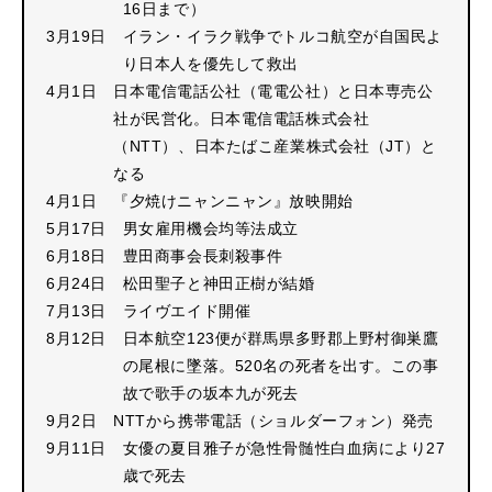
16日まで）
3月19日
イラン・イラク戦争でトルコ航空が自国民よ
り日本人を優先して救出
4月1日
日本電信電話公社（電電公社）と日本専売公
社が民営化。日本電信電話株式会社
（NTT）、日本たばこ産業株式会社（JT）と
なる
4月1日
『夕焼けニャンニャン』放映開始
5月17日
男女雇用機会均等法成立
6月18日
豊田商事会長刺殺事件
6月24日
松田聖子と神田正樹が結婚
7月13日
ライヴエイド開催
8月12日
日本航空123便が群馬県多野郡上野村御巣鷹
の尾根に墜落。520名の死者を出す。この事
故で歌手の坂本九が死去
9月2日
NTTから携帯電話（ショルダーフォン）発売
9月11日
女優の夏目雅子が急性骨髄性白血病により27
歳で死去