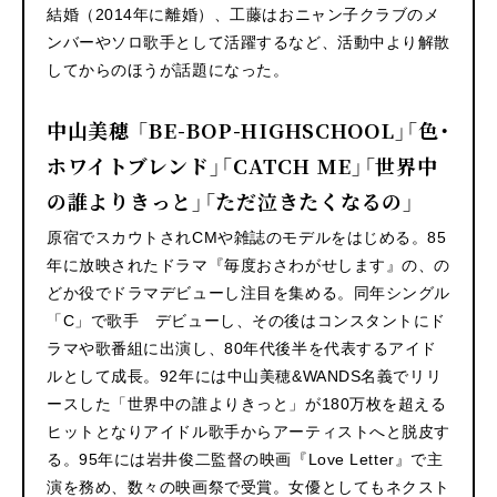
結婚（2014年に離婚）、工藤はおニャン子クラブのメ
ンバーやソロ歌手として活躍するなど、活動中より解散
してからのほうが話題になった。
中山美穂 「BE-BOP-HIGHSCHOOL」「色・
ホワイトブレンド」「CATCH ME」「世界中
の誰よりきっと」「ただ泣きたくなるの」
原宿でスカウトされCMや雑誌のモデルをはじめる。85
年に放映されたドラマ『毎度おさわがせします』の、の
どか役でドラマデビューし注目を集める。同年シングル
「C」で歌手 デビューし、その後はコンスタントにド
ラマや歌番組に出演し、80年代後半を代表するアイド
ルとして成長。92年には中山美穂&WANDS名義でリリ
ースした「世界中の誰よりきっと」が180万枚を超える
ヒットとなりアイドル歌手からアーティストへと脱皮す
る。95年には岩井俊二監督の映画『Love Letter』で主
演を務め、数々の映画祭で受賞。女優としてもネクスト