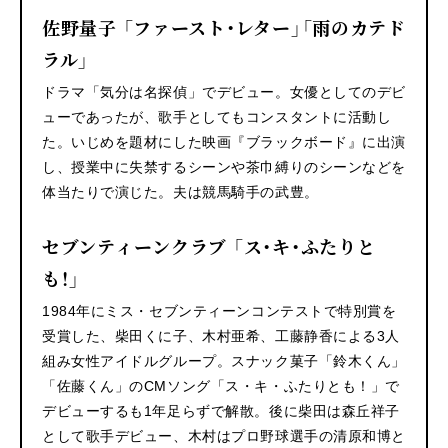
佐野量子 「ファースト・レター」「雨のカテド
ラル」
ドラマ「気分は名探偵」でデビュー。女優としてのデビ
ューであったが、歌手としてもコンスタントに活動し
た。いじめを題材にした映画『ブラックボード』に出演
し、授業中に失禁するシーンや茶巾縛りのシーンなどを
体当たりで演じた。夫は競馬騎手の武豊。
セブンティーンクラブ 「ス・キ・ふたりと
も！」
1984年にミス・セブンティーンコンテストで特別賞を
受賞した、柴田くに子、木村亜希、工藤静香による3人
組み女性アイドルグループ。スナック菓子「鈴木くん」
「佐藤くん」のCMソング「ス・キ・ふたりとも！」で
デビューするも1年足らずで解散。後に柴田は森丘祥子
として歌手デビュー、木村はプロ野球選手の清原和博と