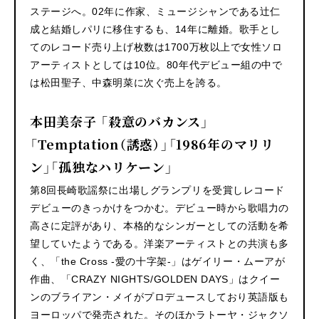
ステージへ。02年に作家、ミュージシャンである辻仁
成と結婚しパリに移住するも、14年に離婚。歌手とし
てのレコード売り上げ枚数は1700万枚以上で女性ソロ
アーティストとしては10位。80年代デビュー組の中で
は松田聖子、中森明菜に次ぐ売上を誇る。
本田美奈子 「殺意のバカンス」
「Temptation（誘惑）」「1986年のマリリ
ン」「孤独なハリケーン」
第8回長崎歌謡祭に出場しグランプリを受賞しレコード
デビューのきっかけをつかむ。デビュー時から歌唱力の
高さに定評があり、本格的なシンガーとしての活動を希
望していたようである。洋楽アーティストとの共演も多
く、「the Cross -愛の十字架-」はゲイリー・ムーアが
作曲、「CRAZY NIGHTS/GOLDEN DAYS」はクイー
ンのブライアン・メイがプロデュースしており英語版も
ヨーロッパで発売された。そのほかラトーヤ・ジャクソ