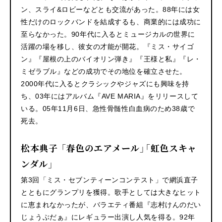
ン、スライ&ロビーなどとも交流があった。88年には女
性だけのロックバンドを結成するも、商業的には成功に
至らなかった。90年代に入るとミュージカルの世界に
活躍の場を移し、彼女の才能が開花。『ミス・サイゴ
ン』『屋根の上のバイオリン弾き』『王様と私』『レ・
ミゼラブル』などの成功でその地位を確立させた。
2000年代に入るとクラシックやジャズにも興味を持
ち、03年にはアルバム『AVE MARIA』をリリースして
いる。05年11月6日、急性骨髄性白血病のため38歳で
死去。
松本典子 「春色のエアメール」「虹色スキャ
ンダル」
第3回「ミス・セブンティーンコンテスト」で網浜直子
とともにグランプリを獲得。歌手としては大きなヒット
に恵まれなかったが、バラエティ番組『志村けんのだい
じょうぶだぁ』にレギュラー出演し人気を得る。92年