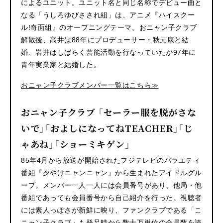
によるユニット。ユニット名と同じ名称でデビュー曲と
なる「うしろゆびさされ組」は、アニメ『ハイスクー
ル!奇面組』のオープニングテーマ。おニャン子クラブ
解散後、高井は88年にプロデューサー・秋元康と結
婚、岩井はしばらく芸能活動を行なっていたが97年に
青年実業家と結婚した。
おニャン子クラブメンバー一覧はこちら≫
おニャン子クラブ 「セーラー服を脱がさな
いで」「およしになってねTEACHER」「じ
ゃあね」「ショーミキゲン」
85年4月から放送が開始されたフジテレビのバラエティ
番組『夕やけニャンニャン』から生まれたアイドルグル
ープ。メンバー一人一人には会員番号があり、他局・他
番組であっても会員番号から自己紹介を行った。視聴者
には素人っぽさが新鮮に映り、ファンクラブである「こ
ニャン子クラブ」も発足時から数十万単位の会員数を誇