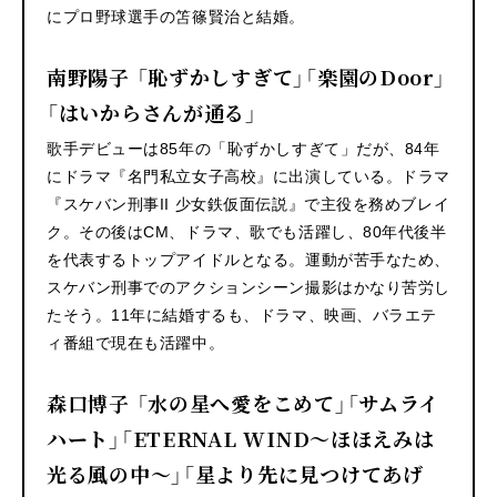
にプロ野球選手の笘篠賢治と結婚。
南野陽子 「恥ずかしすぎて」「楽園のDoor」
「はいからさんが通る」
歌手デビューは85年の「恥ずかしすぎて」だが、84年
にドラマ『名門私立女子高校』に出演している。ドラマ
『スケバン刑事II 少女鉄仮面伝説』で主役を務めブレイ
ク。その後はCM、ドラマ、歌でも活躍し、80年代後半
を代表するトップアイドルとなる。運動が苦手なため、
スケバン刑事でのアクションシーン撮影はかなり苦労し
たそう。11年に結婚するも、ドラマ、映画、バラエテ
ィ番組で現在も活躍中。
森口博子 「水の星へ愛をこめて」「サムライ
ハート」「ETERNAL WIND〜ほほえみは
光る風の中〜」「星より先に見つけてあげ