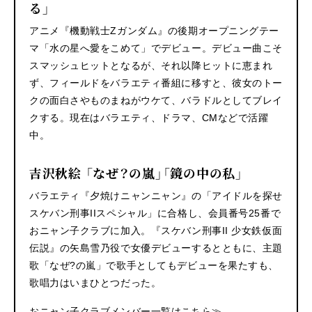
る」
アニメ『機動戦士Ζガンダム』の後期オープニングテー
マ「水の星へ愛をこめて」でデビュー。デビュー曲こそ
スマッシュヒットとなるが、それ以降ヒットに恵まれ
ず、フィールドをバラエティ番組に移すと、彼女のトー
クの面白さやものまねがウケて、バラドルとしてブレイ
クする。現在はバラエティ、ドラマ、CMなどで活躍
中。
吉沢秋絵 「なぜ？の嵐」「鏡の中の私」
バラエティ『夕焼けニャンニャン』の「アイドルを探せ
スケバン刑事IIスペシャル」に合格し、会員番号25番で
おニャン子クラブに加入。『スケバン刑事II 少女鉄仮面
伝説』の矢島雪乃役で女優デビューするとともに、主題
歌「なぜ?の嵐」で歌手としてもデビューを果たすも、
歌唱力はいまひとつだった。
おニャン子クラブメンバー一覧はこちら≫