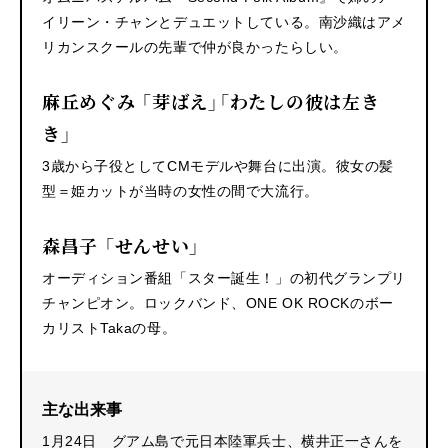
イリーン・チャンとデュエットしている。南沙織はアメ
リカンスクールの先輩で仲が良かったらしい。
麻丘めぐみ 「芽ばえ」「わたしの彼は左き
き」
3歳から子役としてCMモデルや舞台に出演。彼女の髪
型＝姫カットが当時の女性の間で大流行。
森昌子 「せんせい」
オーディション番組「スター誕生！」の初代グランプリ
チャンピオン。ロックバンド、ONE OK ROCKのボー
カリストTakaの母。
主な出来事
1月24日
グアム島で元日本陸軍兵士、横井正一さんを