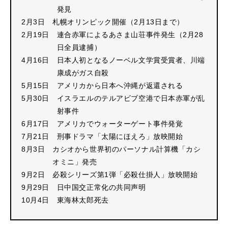
発見
2月3日
札幌オリンピック開催（2月13日まで）
2月19日
連合赤軍によるあさま山荘事件発生（2月28
日全員逮捕）
4月16日
日本人初となるノーベル文学賞受賞者、川端
康成がガス自殺
5月15日
アメリカから日本へ沖縄が返還される
5月30日
イスラエルのテルアビブ空港で日本赤軍が乱
射事件
6月17日
アメリカでウォーターゲート事件発覚
7月21日
刑事ドラマ「太陽にほえろ」放映開始
8月3日
カシオから世界初のパーソナル計算機「カシ
オミニ」発売
9月2日
必殺シリーズ第1弾「必殺仕掛人」放映開始
9月29日
日中国交正常化の共同声明
10月4日
東海林太郎死去