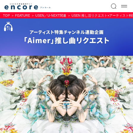
TOP
FEATURE
USEN／U-NEXT関連
USEN 推し活リクエスト×アーティスト特集