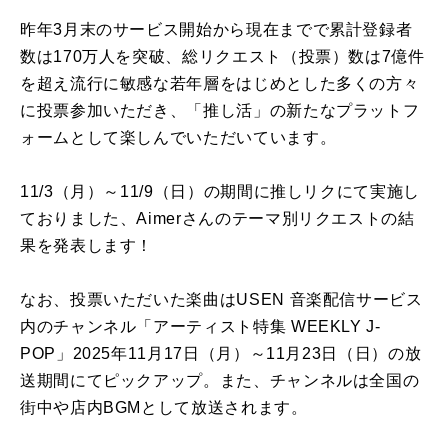
昨年
3
月末のサービス開始から現在までで累計登録者
数は
170
万人を突破、総リクエスト（投票）数は
7
億件
を超え流行に敏感な若年層をはじめとした多くの方々
に投票参加いただき、「推し活」の新たなプラットフ
ォームとして楽しんでいただいています。
11/3
（月）～
11/9
（日）の期間に推しリクにて実施し
ておりました、Aimerさんのテーマ別リクエストの結
果を発表します！
なお、投票いただいた楽曲はUSEN 音楽配信サービス
内のチャンネル「アーティスト特集 WEEKLY J-
POP」2025年11月17日（月）～11月23日（日）の放
送期間にてピックアップ。また、チャンネルは全国の
街中や店内BGMとして放送されます。