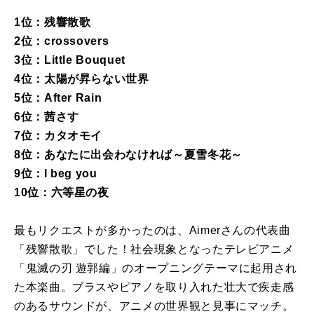
1位：残響散歌
2位：crossovers
3位：Little Bouquet
4位：太陽が昇らない世界
5位：After Rain
6位：茜さす
7位：カタオモイ
8位：あなたに出会わなければ～夏雪冬花～
9位：I beg you
10位：六等星の夜
最もリクエストが多かったのは、Aimerさんの代表曲
「残響散歌」でした！社会現象となったテレビアニメ
「鬼滅の刃 遊郭編」のオープニングテーマに起用され
た本楽曲。ブラスやピアノを取り入れた壮大で疾走感
のあるサウンドが、アニメの世界観と見事にマッチ。