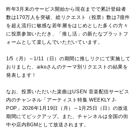
昨年
3
月末のサービス開始から現在までで累計登録者
数は
170
万人を突破、総リクエスト（投票）数は
7
億件
を超え流行に敏感な若年層をはじめとした多くの方々
に投票参加いただき、「推し活」の新たなプラットフ
ォームとして楽しんでいただいています。
1/5
（月）～
1/11
（日）の期間に推しリクにて実施して
おりました、aikoさんのテーマ別リクエストの結果を
発表します！
なお、投票いただいた楽曲はUSEN 音楽配信サービス
内のチャンネル「アーティスト特集 WEEKLY J-
POP」2026年1月19日（月）～1月25日（日）の放送
期間にてピックアップ。また、チャンネルは全国の街
中や店内BGMとして放送されます。