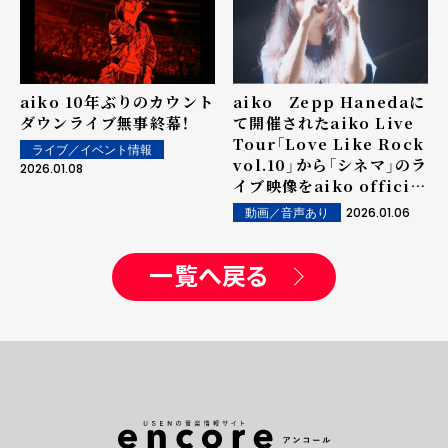
aiko 10年ぶりのカウント
aiko Zepp Hanedaに
ダウンライブ無事終幕！
て開催されたaiko Live
Tour「Love Like Rock
ライブ／イベント情報
vol.10」から「シネマ」のラ
2026.01.08
イブ映像をaiko official
YouTube Channelにて
2026.01.06
動画／音声あり
公開！
一覧へ戻る