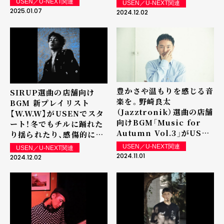
USEN／U-NEXT関連
USEN／U-NEXT関連
よりスタート
るセレクトが、今年の冬の
2025.01.07
2024.12.02
季節を彩ります。
豊かさや温もりを感じる音
SIRUP選曲の店舗向け
楽を。野崎良太
BGM 新プレイリスト
（Jazztronik）選曲の店舗
【W.W.W】がUSENでスタ
向けBGM「Music for
ート！冬でもチルに踊れた
Autumn Vol.3」がUSEN
り揺られたり、感傷的にな
でスタート
れたり身を任せられるよう
USEN／U-NEXT関連
USEN／U-NEXT関連
なセレクトをお届けしま
2024.11.01
2024.12.02
す。