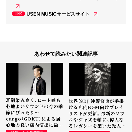
USEN MUSICサービスサイト
あわせて読みたい関連記事
耳馴染み良く、ビート感も
世界的DJ 沖野修也が手掛
心地よいサウンドは今の季
ける店内BGM向けプレイ
節にぴったり～
リストが更新。最新のソウ
cargo（GOKU）による居
ルやジャズを軸に、偉大な
心地の良い店内演出に最適
るレガシーを築いた先人へ
なプレイリストが1月7日
の追悼の意も込めた心温ま