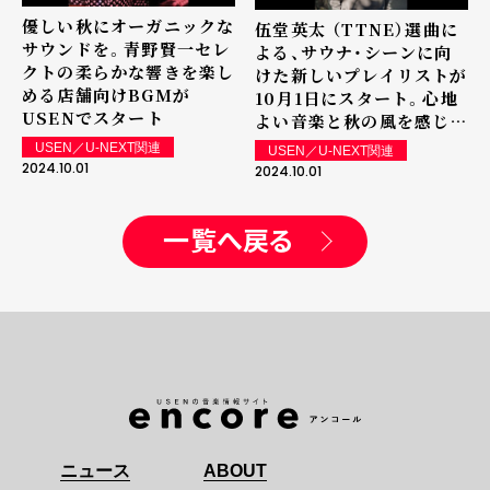
優しい秋にオーガニックな
伍堂英太 （TTNE）選曲に
サウンドを。青野賢一セレ
よる、サウナ・シーンに向
クトの柔らかな響きを楽し
けた新しいプレイリストが
める店舗向けBGMが
10月1日にスタート。心地
USENでスタート
よい音楽と秋の風を感じな
がら、リラクゼーションの
USEN／U-NEXT関連
USEN／U-NEXT関連
一時をお楽しみください。
2024.10.01
2024.10.01
一覧へ戻る
ニュース
ABOUT