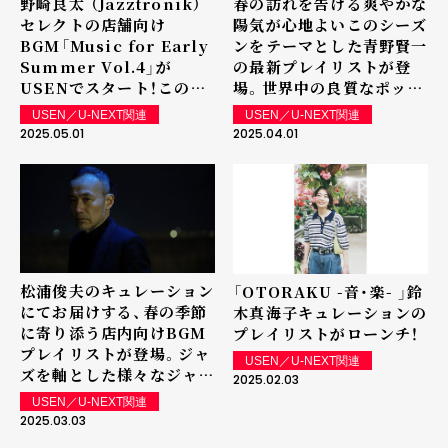
野崎良太 （Jazztronik）
春の訪れを告げる爽やかな
セレクトの店舗向け
陽気が心地よいこのシーズ
BGM「Music for Early
ンをテーマとした青野賢一
Summer Vol.4」が
の最新プレイリストが登
USENでスタート！この時
場。世界中の良質なポップ
期にマッチする、スタイリ
ス～インディ・ロック、そ
USEN／U-NEXT関連
USEN／U-NEXT関連
ッシュで心地いい楽曲の
して現代のブラジル・シー
2025.05.01
2025.04.01
数々をお楽しみください。
ンなどを中心としたセレク
トで、耳障りのいいアコー
スティックな質感で空間を
包み込みます。
松浦俊夫のキュレーション
「OTORAKU -音・楽- 」鈴
にてお届けする、春の季節
木真海子キュレーションの
に寄り添う店内向けBGM
プレイリストがローンチ！
プレイリストが登場。ジャ
USEN／U-NEXT関連
ズを軸とした様々なジャン
2025.02.03
ルから春の訪れを感じさせ
USEN／U-NEXT関連
る上質な楽曲に加え、ニュ
2025.03.03
ーリリースから厳選された