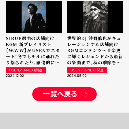
構成はディガーたちも垂涎
の内容に。ハイセンスな大
人が集うショップやサロ
ン、レストランなどの空間
演出にオススメです。
SIRUP選曲の店舗向け
世界的DJ 沖野修也がキュ
BGM 新プレイリスト
レーションする店舗向け
【W.W.W】がUSENでスタ
BGMコンテンツ～音楽史
ート！冬でもチルに踊れた
に輝くレジェンドから最新
り揺られたり、感傷的にな
の楽曲まで、秋の季節を彩
れたり身を任せられるよう
るエレガントにしてダンサ
USEN／U-NEXT関連
USEN／U-NEXT関連
なセレクトをお届けしま
ブルなセレクトが9月2日
2024.12.02
2024.09.02
す。
よりUSENでスタート
一覧へ戻る