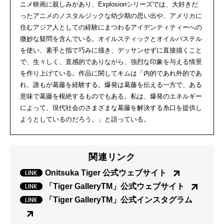
ニメ映画に親しみがあり、Explosionシリーズでは、大好きだ
ったアニメのノスタルジックな幼少期の思い出や、アメリカに
住むアジア人としての経験にまつわるアイデンティティーへの
微妙な疑問を含んでいる。オイルスティックとオイルパステル
を使い、素手と指で巧みに描き、デッサンせずに直接描くこと
で、生々しく、直感的でありながら、強烈な印象を与える情景
を作り上げている。作品に関してキムは「内的であれ外的であ
れ、誰もが葛藤を経験する。爆発は葛藤を伝える一方で、ある
意味で葛藤を根絶するものでもある。私は、爆発のエネルギー
によって、現代社会のさまざまな葛藤を解決する糸口を提供し
ようとしているのだろう。」と語っている。
関連リンク
Onitsuka Tiger 公式ウェブサイト
「Tiger GalleryTM」公式ウェブサイト
「Tiger GalleryTM」公式インスタグラム