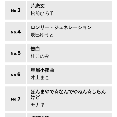
片恋文
3
No.
松前ひろ子
ロンリー・ジェネレーション
4
No.
辰巳ゆうと
告白
5
No.
杜このみ
星屑小夜曲
6
No.
才上まこ
ほんまやで☆なんでやねん☆しらん
けど
7
No.
モナキ