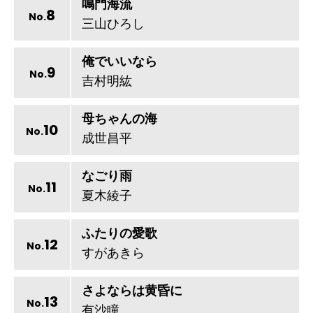
鳴門海流
8
No.
三山ひろし
俺でいいなら
9
No.
吉村明紘
母ちゃんの海
10
No.
成世昌平
なごり雨
11
No.
夏木綾子
ふたりの愛歌
12
No.
すがあきら
さよならは黄昏に
13
No.
有沙瞳