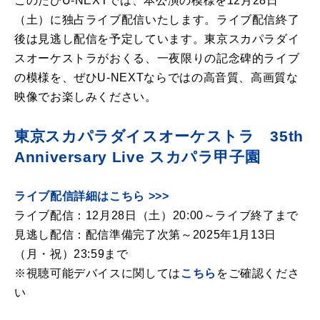
このたび
U-NEXT
では、本公演の模様を
12
月
28
日
（土）に独占ライブ配信いたします。ライブ配信終了
後は見逃し配信を予定しています。東京スカパラダイ
スオーケストラがおくる、一夜限りの記念碑的ライブ
の模様を、ぜひ
U-NEXT
ならではの高音質、高画質な
映像でお楽しみください。
東京スカパラダイスオーケストラ 35th
Anniversary Live スカパラ甲子園
ライブ配信詳細はこちら >>>
ライブ配信：
12
月
28
日（土）
20:00
～ライブ終了まで
見逃し配信：配信準備完了次第～
2025
年
1
月
13
日
（月・祝）
23:59
まで
※視聴可能デバイスに関しては
こちら
をご確認くださ
い