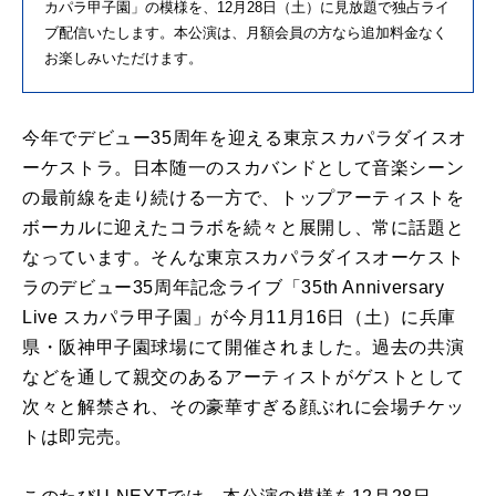
カパラ甲子園」の模様を、
12
月
28
日（土）に見放題で独占ライ
ブ配信いたします。本公演は、月額会員の方なら追加料金なく
お楽しみいただけます。
今年でデビュー
35
周年を迎える東京スカパラダイスオ
ーケストラ。日本随一のスカバンドとして音楽シーン
の最前線を走り続ける一方で、トップアーティストを
ボーカルに迎えたコラボを続々と展開し、常に話題と
なっています。そんな東京スカパラダイスオーケスト
ラのデビュー
35
周年記念ライブ「
35th Anniversary
Live
スカパラ甲子園」が今月
11
月
16
日（土）に兵庫
県・阪神甲子園球場にて開催されました。過去の共演
などを通して親交のあるアーティストがゲストとして
次々と解禁され、その豪華すぎる顔ぶれに会場チケッ
トは即完売。