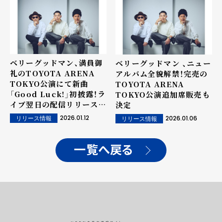
"REBOOT"』の模様をレ
ポート！
ベリーグッドマン、満員御
ベリーグッドマン 、ニュー
礼のTOYOTA ARENA
アルバム全貌解禁！完売の
TOKYO公演にて新曲
TOYOTA ARENA
「Good Luck!」初披露！ラ
TOKYO公演追加席販売も
イブ翌日の配信リリースを
決定
サプライズ発表
2026.01.12
2026.01.06
リリース情報
リリース情報
一覧へ戻る