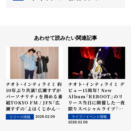
あわせて読みたい関連記事
ナオト・インティライミ 約
ナオト・インティライミ デ
10年ぶり共演！広瀬すずが
ビュー15周年！ New
パーソナリティを務める番
Album『REBOOT』のリ
組TOKYO FM / JFN『広
リース当日に開催した一夜
瀬すずの「よはくじかん」』
限りスペシャルライブ『ナ
にゲスト出演
オト・インティライミ
2026.02.09
ライブ／イベント情報
リリース情報
15th Anniversary
2026.02.06
Special Live