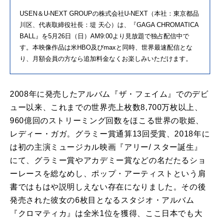
USEN＆U-NEXT GROUPの株式会社U-NEXT（本社：東京都品
川区、代表取締役社⻑：堤 天⼼）は、『GAGA CHROMATICA
BALL』を5⽉26⽇（⽇）AM9:00より⾒放題で独占配信中で
す。本映像作品は⽶HBO及びmaxと同時、世界最速配信とな
り、⽉額会員の⽅なら追加料⾦なくお楽しみいただけます。
2008年に発売したアルバム『ザ・フェイム』でのデビ
ュー以来、これまでの世界売上枚数8,700万枚以上、
960億回のストリーミング回数をほこる世界の歌姫、
レディー・ガガ。グラミー賞通算13回受賞、2018年に
は初の主演ミュージカル映画『アリー/ スター誕⽣』
にて、グラミー賞やアカデミー賞などの名だたるショ
ーレースを総なめし、ポップ・アーティストという肩
書ではもはや説明しえない存在になりました。その後
発売された彼⼥の6枚⽬となるスタジオ・アルバム
『クロマティカ』は全⽶1位を獲得、ここ⽇本でも⼤