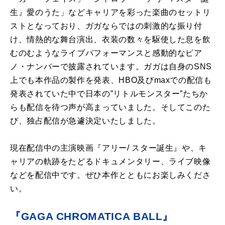
⽣』愛のうた」などキャリアを彩った楽曲のセットリ
ストとなっており、ガガならではの刺激的な振り付
け、情熱的な舞台演出、⾐装の数々を駆使した息を飲
むのむようなライブパフォーマンスと感動的なピア
ノ・ナンバーで披露されています。ガガは⾃⾝のSNS
上でも本作品の製作を発表、HBO及びmaxでの配信も
発表されていた中で⽇本の”リトルモンスター”たちか
らも配信を待つ声が⾼まっていました。そしてこのた
び、独占配信が急遽決定いたしました。
現在配信中の主演映画『アリー/ スター誕⽣』や、キ
ャリアの軌跡をたどるドキュメンタリー、ライブ映像
などを配信中です。ぜひ本作とともにお楽しみくださ
い。
『GAGA CHROMATICA BALL』