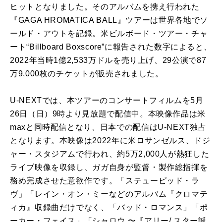
ヒットとなりました。そのアルバムを携え⾏われた
『GAGA HROMATICA BALL』ツアーは世界各地でソ
ールド・アウトを記録。⽶ビルボード・ツアー・チャ
ート“Billboard Boxscore”に報告された数字によると、
2022年当時1億2,533万ドルを売り上げ、29公演で87
万9,000枚のチケットが販売されました。
U-NEXTでは、本ツアーのコンサートフィルムを5⽉
26⽇（⽇）9時より⾒放題で配信中。本映像作品は⽶
maxと同時配信となり、⽇本での配信はU-NEXT独占
となります。本映像は2022年に⽶ロサンゼルス、ドジ
ャー・スタジアムで⾏われ、約5万2,000⼈が熱狂した
ライブ映像を収録し、ガガ⾃⾝が監督・製作総指揮を
務め完成させた意欲作です。「ステューピッド・ラ
ヴ」「レイン・オン・ミーなどのアルバム『クロマテ
ィカ』収録曲だけでなく、「バッド・ロマンス」「ポ
ーカー・フェイス」「シャロウ 〜『アリー/ スター誕