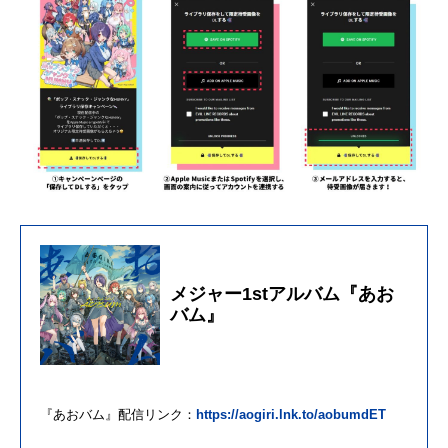
メジャー1stアルバム『あお
バム』
『あおバム』配信リンク：
https://aogiri.lnk.to/aobumdET