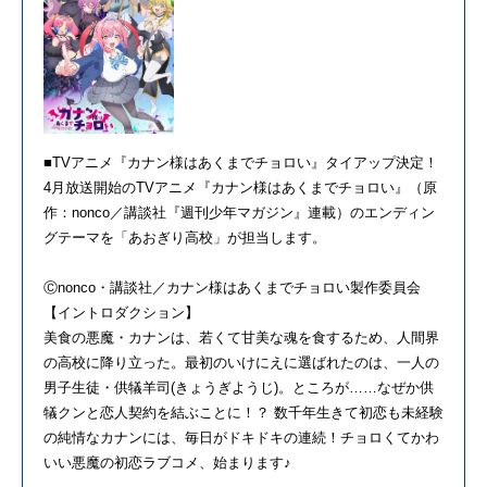
■TVアニメ『カナン様はあくまでチョロい』タイアップ決定！
4月放送開始のTVアニメ『カナン様はあくまでチョロい』（原
作：nonco／講談社『週刊少年マガジン』連載）のエンディン
グテーマを「あおぎり高校」が担当します。
Ⓒnonco・講談社／カナン様はあくまでチョロい製作委員会
【イントロダクション】
美食の悪魔・カナンは、若くて甘美な魂を食するため、人間界
の高校に降り立った。最初のいけにえに選ばれたのは、一人の
男子生徒・供犠羊司(きょうぎようじ)。ところが……なぜか供
犠クンと恋人契約を結ぶことに！？ 数千年生きて初恋も未経験
の純情なカナンには、毎日がドキドキの連続！チョロくてかわ
いい悪魔の初恋ラブコメ、始まります♪