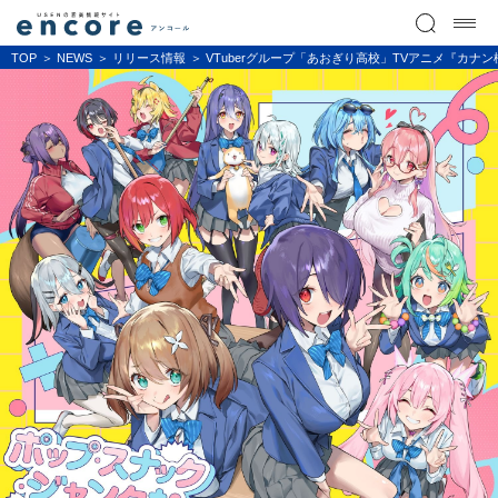
TOP
NEWS
リリース情報
VTuberグループ「あおぎり高校」TVアニメ『カナ