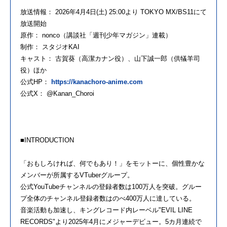
放送情報： 2026年4月4日(土) 25:00より TOKYO MX/BS11にて
放送開始
原作： nonco（講談社「週刊少年マガジン」連載）
制作： スタジオKAI
キャスト： 古賀葵（高潔カナン役）、山下誠一郎（供犠羊司
役）ほか
公式HP：
https://kanachoro-anime.com
公式X： @Kanan_Choroi
■INTRODUCTION
「おもしろければ、何でもあり！」をモットーに、個性豊かな
メンバーが所属するVTuberグループ。
公式YouTubeチャンネルの登録者数は100万人を突破。グルー
プ全体のチャンネル登録者数はのべ400万人に達している。
音楽活動も加速し、キングレコード内レーベル"EVIL LINE
RECORDS"より2025年4月にメジャーデビュー。5カ月連続で