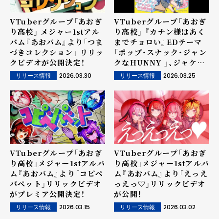
VTuberグループ「あおぎ
VTuberグループ「あおぎ
り高校」 メジャー1stアル
り高校」 『カナン様はあく
バム『あおバム』より「つま
までチョロい』EDテーマ
づきコレクション」 リリッ
「ポップ・スナック・ジャン
クビデオが公開決定！
クなHUNNY 」、ジャケッ
トイラスト公開! 同楽曲が
2026.03.30
2026.03.25
リリース情報
リリース情報
4月5日(日)0時から配信決
定！
VTuberグループ「あおぎ
VTuberグループ「あおぎ
り高校」メジャー1stアルバ
り高校」メジャー1stアルバ
ム『あおバム』より「コピペ
ム『あおバム』より「えっえ
パペット」リリックビデオ
っえっ♡」リリックビデオ
がプレミア公開決定！
が公開！
2026.03.15
2026.03.02
リリース情報
リリース情報