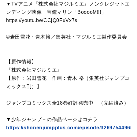
▼TVアニメ『株式会社マジルミエ』ノンクレジットエ
ンディング映像｜宝鐘マリン「BooooM!!!」
https://youtu.be/CCjQ0FuVx7s
©岩田雪花・青木裕／集英社・マジルミエ製作委員会
【原作情報】
『株式会社マジルミエ』
【原作：岩田雪花 作画：青木 裕（集英社ジャンプコ
ミックス刊）】
ジャンプコミックス全18巻好評発売中！（完結済み）
▼少年ジャンプ＋の作品ページはコチラ
https://shonenjumpplus.com/episode/32697544965