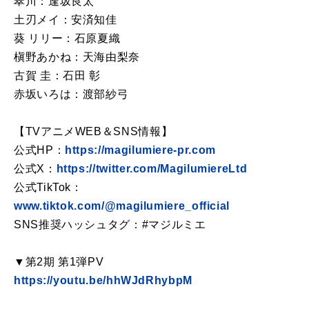
翠川：逢坂良太
土刃メイ：安済知佳
葵 リリー：石原夏織
槇野あかね：天海由梨奈
古賀 圭：石田 彰
赤坂いろは：渡部紗弓
【TVアニメWEB＆SNS情報】
公式HP：
https://magilumiere-pr.com
公式X：
https://twitter.com/MagilumiereLtd
公式TikTok：
www.tiktok.com/@magilumiere_official
SNS推奨ハッシュタグ：#マジルミエ
▼第2期 第1弾PV
https://youtu.be/hhWJdRhybpM