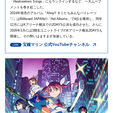
「Heatseekers Songs」にもランクインするなど、一大ムーブ
メントを巻き起こした。
2024年発売のアルバム『Ahoy!! キミたちみんなパイレーツ
♡』はBillboard JAPANの「Hot Albums」で4位を獲得し、同年
12月にはKアリーナ横浜での2DAYS公演を成功させた。さらに
2026年1月には3期生ユニットライブのKアリーナ横浜2DAYSも
開催し、その勢いはますます加速している。
宝鐘マリン 公式YouTubeチャンネル