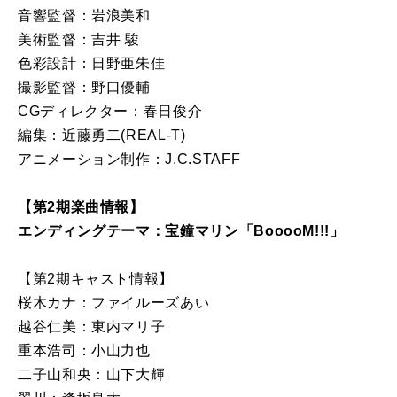
音響監督：岩浪美和
美術監督：吉井 駿
色彩設計：日野亜朱佳
撮影監督：野口優輔
CGディレクター：春日俊介
編集：近藤勇二(REAL-T)
アニメーション制作：J.C.STAFF
【第2期楽曲情報】
エンディングテーマ：宝鐘マリン「BooooM!!!」
【第2期キャスト情報】
桜木カナ：ファイルーズあい
越谷仁美：東内マリ子
重本浩司：小山力也
二子山和央：山下大輝