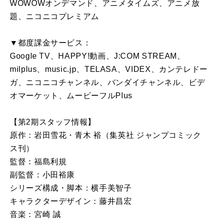
WOWOWオンデマンド、アニメタイムズ、アニメ放
題、ニコニコプレミアム
▼都度課金サービス：
Google TV、HAPPY!動画、J:COM STREAM、
milplus、music.jp、TELASA、VIDEX、カンテレドー
ガ、ニコニコチャンネル、バンダイチャンネル、ビデ
オマーケット、ムービーフルPlus
【第2期スタッフ情報】
原作：岩田雪花・青木 裕（集英社 ジャンプコミック
ス刊）
監督：福島利規
副監督：小田裕康
シリーズ構成・脚本：横手美智子
キャラクターデザイン：藤井昌宏
音楽：宮崎 誠