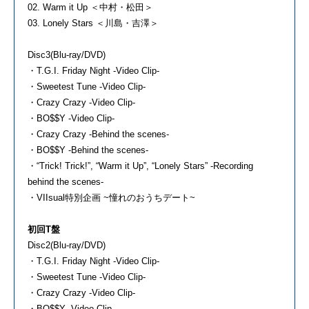
02. Warm it Up ＜中村・松田＞
03. Lonely Stars ＜川島・吉澤＞
Disc3(Blu-ray/DVD)
・T.G.I. Friday Night -Video Clip-
・Sweetest Tune -Video Clip-
・Crazy Crazy -Video Clip-
・BO$$Y -Video Clip-
・Crazy Crazy -Behind the scenes-
・BO$$Y -Behind the scenes-
・“Trick! Trick!”, “Warm it Up”, “Lonely Stars” -Recording
behind the scenes-
・VIIsual特別企画 ~憧れのおうちデート~
初回T盤
Disc2(Blu-ray/DVD)
・T.G.I. Friday Night -Video Clip-
・Sweetest Tune -Video Clip-
・Crazy Crazy -Video Clip-
・BO$$Y -Video Clip-