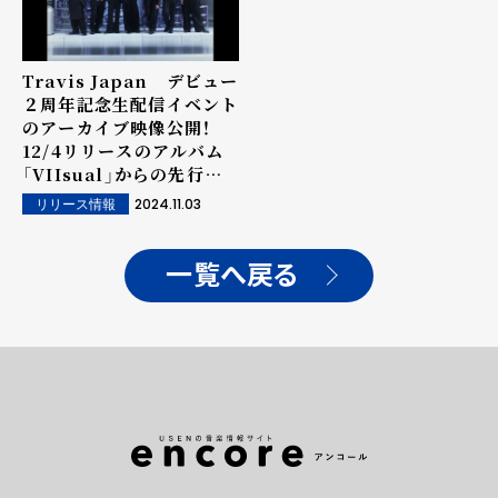
Travis Japan デビュー
２周年記念生配信イベント
のアーカイブ映像公開！
12/4リリースのアルバム
「VIIsual」からの先行配
信曲２曲のパフォーマンス
2024.11.03
リリース情報
も公開！
一覧へ戻る