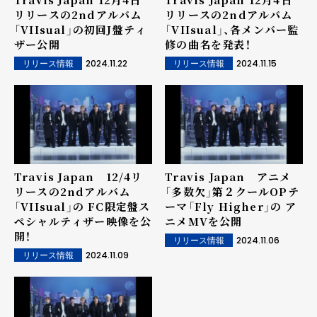
リリースの2ndアルバム
リリースの2ndアルバム
「VIIsual」の初回J盤ティ
「VIIsual」、各メンバー監
ザー公開
修の曲名を発表！
2024.11.22
2024.11.15
リリース情報
リリース情報
Travis Japan 12/4リ
Travis Japan アニメ
リースの2ndアルバム
「多数欠」第２クールOPテ
「VIIsual」の FC限定盤ス
ーマ「Fly Higher」の ア
ペシャルティザー映像を公
ニメMVを公開
開！
2024.11.06
リリース情報
2024.11.09
リリース情報