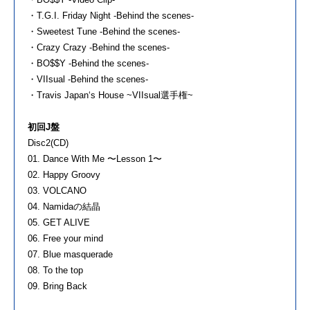
・T.G.I. Friday Night -Behind the scenes-
・Sweetest Tune -Behind the scenes-
・Crazy Crazy -Behind the scenes-
・BO$$Y -Behind the scenes-
・VIIsual -Behind the scenes-
・Travis Japan‘s House ~VIIsual選手権~
初回J盤
Disc2(CD)
01. Dance With Me 〜Lesson 1〜
02. Happy Groovy
03. VOLCANO
04. Namidaの結晶
05. GET ALIVE
06. Free your mind
07. Blue masquerade
08. To the top
09. Bring Back