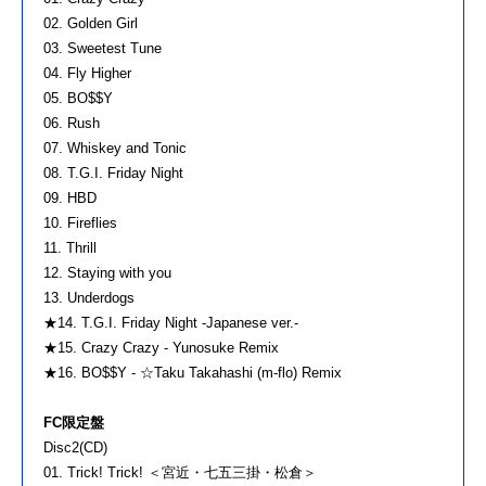
02. Golden Girl
03. Sweetest Tune
04. Fly Higher
05. BO$$Y
06. Rush
07. Whiskey and Tonic
08. T.G.I. Friday Night
09. HBD
10. Fireflies
11. Thrill
12. Staying with you
13. Underdogs
★14. T.G.I. Friday Night -Japanese ver.-
★15. Crazy Crazy - Yunosuke Remix
★16. BO$$Y - ☆Taku Takahashi (m-flo) Remix
FC限定盤
Disc2(CD)
01. Trick! Trick! ＜宮近・七五三掛・松倉＞