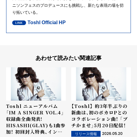
ニソンフェスのプロデュースにも挑戦し、新たな表現の場を切
り拓いている。
Toshl Official HP
あわせて読みたい関連記事
Toshl ニューアルバム
【Toshl】 約3年半ぶりの
「IM A SINGER VOL.4」
新曲は、初のボカロPとの
収録曲全曲発表!
コラボレーション曲！ 「ブ
HISASHI(GLAY)も1曲参
チかませ」5月20日配信！
加！ 初回封入特典、インタ
2026.05.20
リリース情報