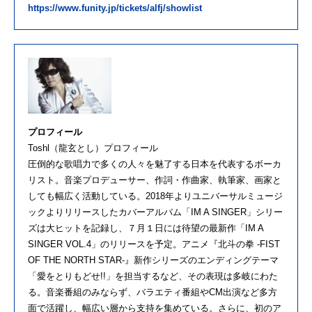
https://www.funity.jp/tickets/alfj/showlist
プロフィール
Toshl（龍玄とし）プロフィール
圧倒的な歌唱力で多くの人々を魅了する日本を代表するボーカ
リスト。音楽プロデューサー、作詞・作曲家、執筆家、画家と
しても幅広く活動している。2018年よりユニバーサルミュージ
ックよりリリースしたカバーアルバム「IM A SINGER」シリー
ズは大ヒットを記録し、７月１日には待望の最新作「IM A
SINGER VOL.4」のリリースを予定。アニメ『北斗の拳 -FIST
OF THE NORTH STAR-』新作シリーズのエンディングテーマ
「愛をとりもどせ!!」を担当するなど、その表現は多岐にわた
る。音楽番組のみならず、バラエティ番組やCM出演など多方
面で活躍し、幅広い層から支持を集めている。さらに、初のア