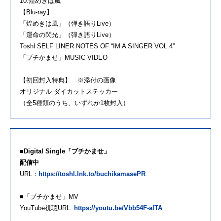
10.煌めきは風
【Blu-ray】
「煌めきは風」（弾き語りLive）
「運命の閃光」（弾き語りLive）
Toshl SELF LINER NOTES OF “IM A SINGER VOL.4”
「ブチかませ」MUSIC VIDEO
【初回封入特典】 ※添付の画像
オリジナル ダイカットステッカー
（全5種類のうち、いずれか1枚封入）
■Digital Single「ブチかませ」
配信中
URL：
https://toshl.lnk.to/buchikamasePR
■「ブチかませ」MV
YouTube視聴URL:
https://youtu.be/Vbb54F-alTA