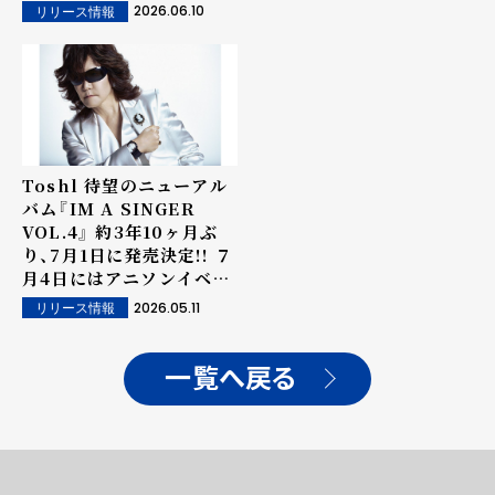
ビュー掲載誌情報も更新!
2026.06.10
リリース情報
Toshl 待望のニューアル
バム『IM A SINGER
VOL.4』 約3年10ヶ月ぶ
り、7月1日に発売決定!! ７
月4日にはアニソンイベン
トをプロデュース＆開催!
2026.05.11
リリース情報
一覧へ戻る