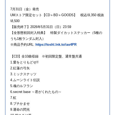
7月31日（金）発売
UMストア限定セット【CD＋BD＋GOODS】 税込\9,350 税抜
\8,500
【販売終了】2026年5月31日（日）23:59
【全形態初回封入特典】 特製ダイカットステッカー（5種の
うち1枚ランダム封入）
※商品予約URL:
https://toshl.lnk.to/ias4PR
【CD】全10曲収録 ※初回限定盤、通常盤共通
1.愛をとりもどせ!!
2.紅蓮の弓矢
3.ミックスナッツ
4.ムーンライト伝説
5.魂のルフラン
6.secret base ～君がくれたもの～
7.虹
8.ブチかませ
9.運命の閃光