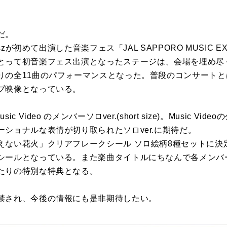
だ。
szが初めて出演した音楽フェス「JAL SAPPORO MUSIC EX
とって初音楽フェス出演となったステージは、会場を埋め尽
りの全11曲のパフォーマンスとなった。普段のコンサート
ブ映像となっている。
 Video のメンバーソロver.(short size)。Music V
ショナルな表情が切り取られたソロver.に期待だ。
えない花火」クリアフレークシール ソロ絵柄8種セットに決
シールとなっている。また楽曲タイトルにちなんで各メンバ
たりの特別な特典となる。
禁され、今後の情報にも是非期待したい。