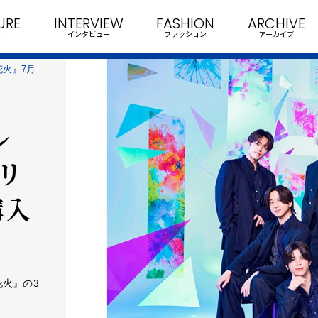
URE
INTERVIEW
FASHION
ARCHIVE
インタビュー
ファッション
アーカイブ
花火』7月
ル
日リ
購入
花火』の3