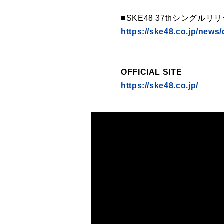
■SKE48 37thシングル
https://ske48.co.jp/news/
OFFICIAL SITE
https://ske48.co.jp/