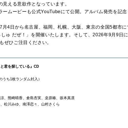
の見える意欲作となっています。
ームービーも公式YouTubeにて公開。アルバム発売を記
7月4日から名古屋、福岡、札幌、大阪、東京の全国5都市にて「SK
っしゅ だぜ！」を開催いたします。そして、2026年9月9日に
にもぜひご注目ください。
ずっと君を探している』CD
込）
のうち1枚ランダム封入）
嶋涼、熊崎晴香、倉島杏実、桒原椿、坂本真凛
寧、松川みゆ、南澤恋々、山村さくら