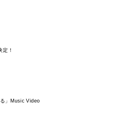
決定！
usic Video