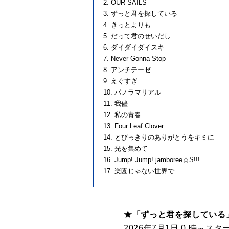
2. OUR SAILS
3. ずっと君を探している
4. きっとよりも
5. だって君のせいだし
6. ダイダイダイスキ
7. Never Gonna Stop
8. アンチテーゼ
9. えぐすぎ
10. パノラマリアル
11. 我儘
12. 私の青春
13. Four Leaf Clover
14. とびっきりのありがとうをキミに
15. 光を集めて
16. Jump! Jump! jamboree☆S!!!
17. 楽園じゃない世界で
★「ずっと君を探している
2026年7月1日 0 時～スタ