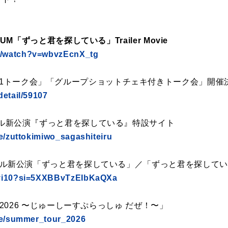
LBUM「ずっと君を探している」Trailer Movie
m/watch?v=wbvzEcnX_tg
n1トーク会」「グループショットチェキ付きトーク会」開催
detail/59107
リジナル新公演『ずっと君を探している』特設サイト
re/zuttokimiwo_sagashiteiru
リジナル新公演「ずっと君を探している」／「ずっと君を探している」M
giyi10?si=5XXBBvTzEIbKaQXa
our 2026 〜じゅーしーすぷらっしゅ だぜ！〜」
ure/summer_tour_2026