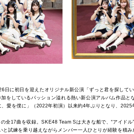
年4月26日に初日を迎えたオリジナル新公演「ずっと君を探して
名が参加をしているパッション溢れる熱い新公演アルバム作品とな
、愛を僕に」（2022年初演）以来約4年ぶりとなり、202
16曲の全17曲を収録。SKE48 Team Sは大きな船で、“ア
いと試練を乗り越えながらメンバー一人ひとりが経験を積み成