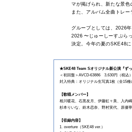
マが掲げられ、新たな景色
また、アルバム全曲トレーラ
グループとしては、2026年
2026 〜じゅーしーすぷら
決定。今年の夏のSKE48
★SKE48 Team Sオリジナル新公演『
＜初回盤＞AVCD-63886 3,630円（税
封入特典：オリジナル生写真1枚（全15種
【歌唱メンバー】
相川暖花、石黒友月、伊藤虹々美、入内
杉本りいな、鈴木恋奈、野村実代、原優
【収録内容】
1. overture（SKE48 ver.）