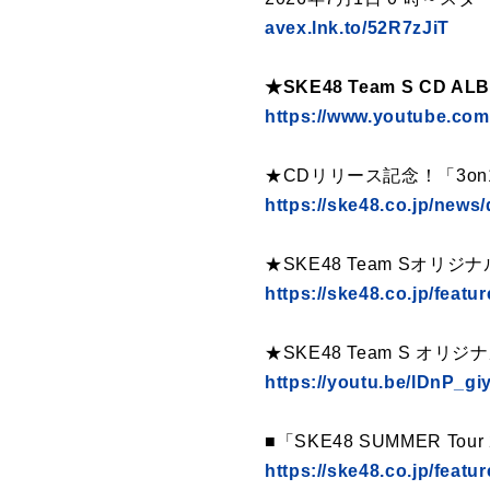
avex.lnk.to/52R7zJiT
★SKE48 Team S CD A
https://www.youtube.co
★CDリリース記念！「3o
https://ske48.co.jp/news/
★SKE48 Team Sオ
https://ske48.co.jp/featu
★SKE48 Team S オ
https://youtu.be/lDnP_
■「SKE48 SUMMER T
https://ske48.co.jp/feat