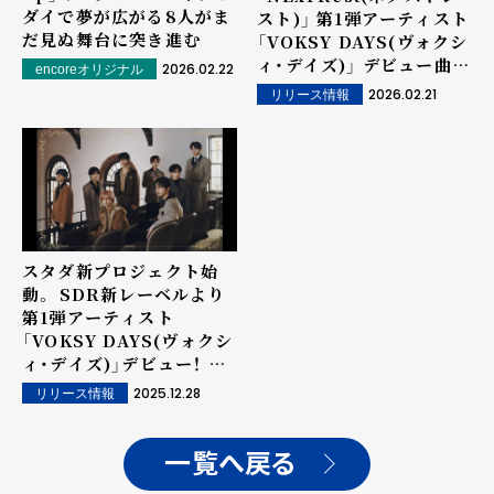
ダイで夢が広がる8人がま
スト)」 第1弾アーティスト
だ見ぬ舞台に突き進む
「VOKSY DAYS(ヴォクシ
ィ・デイズ)」 デビュー曲
2026.02.22
encoreオリジナル
「Light It Up」ミュージ
2026.02.21
リリース情報
ックビデオ本日公開。6月
24日1st EPリリース、8月
東阪ツアー開催決定！
スタダ新プロジェクト始
動。 SDR新レーベルより
第1弾アーティスト
「VOKSY DAYS(ヴォクシ
ィ・デイズ)」デビュー！ 来
年2月「Light It Up」配信
2025.12.28
リリース情報
リリース決定！
一覧へ戻る