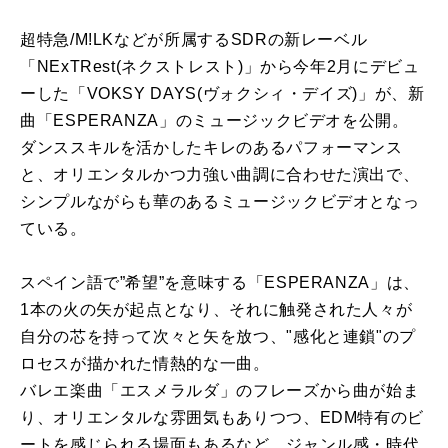
超特急/M!LKなどが所属するSDRの新レーベル
「NExTRest(ネクストレスト)」から今年2月にデビュ
ーした「VOKSY DAYS(ヴォクシィ・デイズ)」が、新
曲「ESPERANZA」のミュージックビデオを公開。
ダンススキルを活かしたキレのあるパフォーマンス
と、オリエンタルかつ力強い曲調に合わせた演出で、
シンプルながらも華のあるミュージックビデオとなっ
ている。
スペイン語で”希望”を意味する「ESPERANZA」は、
1本の火の矢が起点となり、それに触発された人々が
自分の芯を持って次々と矢を放つ、"感化と連鎖"のプ
ロセスが描かれた情熱的な一曲。
バレエ楽曲「エスメラルダ」のフレーズから曲が始ま
り、オリエンタルな雰囲気もありつつ、EDM特有のビ
ートを感じられる場面もあるなど、ジャンル感・時代