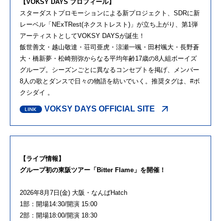
【VOKSY DAYS プロフィール】
スターダストプロモーションによる新プロジェクト、SDRに新
レーベル「NExTRest(ネクストレスト)」が立ち上がり、第1弾
アーティストとしてVOKSY DAYSが誕生！
飯世善文・越山敬達・荘司亜虎・涼瀬一颯・田村颯大・長野蒼
大・橋新夢・松崎朔弥からなる平均年齢17歳の8人組ボーイズ
グループ。シーズンごとに異なるコンセプトを掲げ、メンバー
8人の歌とダンスで日々の物語を紡いでいく。推奨タグは、#ボ
クシダイ 。
VOKSY DAYS OFFICIAL SITE
【ライブ情報】
グループ初の東阪ツアー「Bitter Flame」を開催！
2026年8月7日(金) 大阪・なんばHatch
1部：開場14:30/開演 15:00
2部：開場18:00/開演 18:30