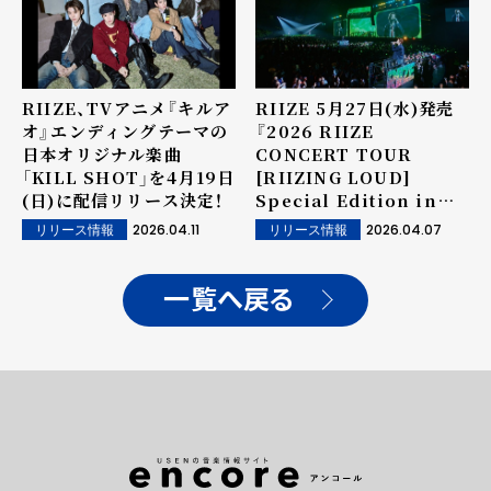
RIIZE、TVアニメ『キルア
RIIZE 5月27日(水)発売
オ』エンディングテーマの
『2026 RIIZE
日本オリジナル楽曲
CONCERT TOUR
「KILL SHOT」を4月19日
[RIIZING LOUD]
(日)に配信リリース決定！
Special Edition in
TOKYO DOME』 映像作
2026.04.11
2026.04.07
リリース情報
リリース情報
品より「All of You」に続
いて、「Flashlight」ライ
ブ映像を先行公開！
一覧へ戻る