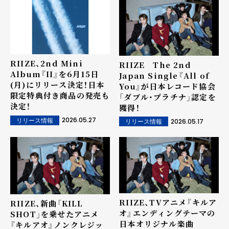
RIIZE、2nd Mini
RIIZE The 2nd
Album『II』を6月15日
Japan Single『All of
(月)にリリース決定！日本
You』が日本レコード協会
限定特典付き商品の発売も
「ダブル・プラチナ」認定を
決定！
獲得！
2026.05.27
リリース情報
2026.05.17
リリース情報
RIIZE、TVアニメ『キルア
RIIZE、新曲「KILL
オ』エンディングテーマの
SHOT」を乗せたアニメ
日本オリジナル楽曲
『キルアオ』ノンクレジッ