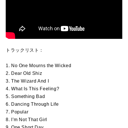
トラックリスト：
1. No One Mourns the Wicked
2. Dear Old Shiz
3. The Wizard And I
4. What Is This Feeling?
5. Something Bad
6. Dancing Through Life
7. Popular
8. I’m Not That Girl
9. One Short Day