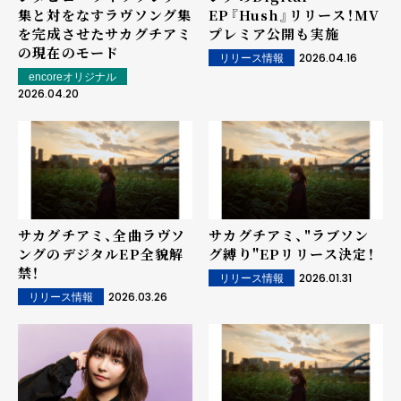
集と対をなすラヴソング集
EP『Hush』リリース！MV
を完成させたサカグチアミ
プレミア公開も実施
の現在のモード
2026.04.16
リリース情報
encoreオリジナル
2026.04.20
サカグチアミ、全曲ラヴソ
サカグチアミ、"ラブソン
ングのデジタルEP全貌解
グ縛り"EPリリース決定！
禁！
2026.01.31
リリース情報
2026.03.26
リリース情報