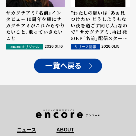
サカグチアミ『名前』イン
"わたしの願いは「あぁ見
タビュー――10周年を機にサ
つけたい どうしようもな
カグチアミがこれからやり
い夜を過ごす同じ人」なの
たいこと、歌っていきたい
で" サカグチアミ、再出発
こと
のEP「名前」配信スター
ト！
2026.01.16
2026.01.15
encoreオリジナル
リリース情報
一覧へ戻る
ニュース
ABOUT