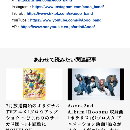
X：
https://twitter.com/Aooo_band
Instagram：
https://www.instagram.com/aooo_band/
TikTok：
https://www.tiktok.com/@aooo_band
YouTube：
https://www.youtube.com/@Aooo_band
HP：
https://www.sonymusic.co.jp/artist/Aooo/
あわせて読みたい関連記事
7月放送開始のオリジナル
Aooo、2nd
TVアニメ『グロウアップ
Album『Rooom』収録曲
ショウ ～ひまわりのサー
「ポラリス」がブロスタ ア
カス団～』主題歌に
ニメーション動画「彼女が
NOMELON
スターノヴァになったワ