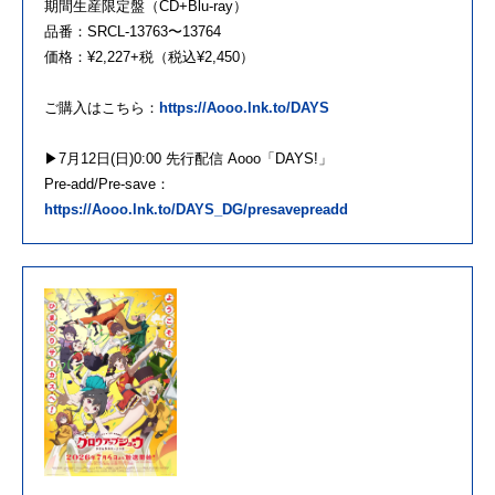
期間生産限定盤（CD+Blu-ray）
品番：SRCL-13763〜13764
価格：¥2,227+税（税込¥2,450）
ご購入はこちら：
https://Aooo.lnk.to/DAYS
▶7月12日(日)0:00 先行配信 Aooo「DAYS!」
Pre-add/Pre-save：
https://Aooo.lnk.to/DAYS_DG/presavepreadd