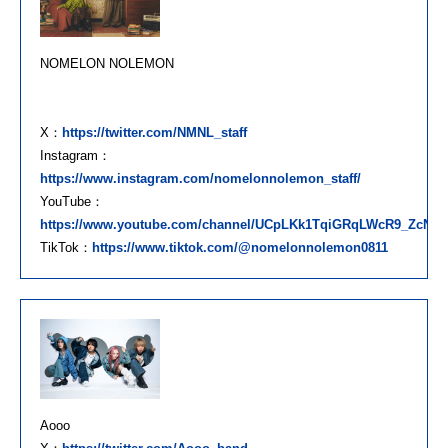
NOMELON NOLEMON
X：
https://twitter.com/NMNL_staff
Instagram：
https://www.instagram.com/nomelonnolemon_staff/
YouTube：
https://www.youtube.com/channel/UCpLKk1TqiGRqLWcR9_ZcNaA
TikTok：
https://www.tiktok.com/@nomelonnolemon0811
Aooo