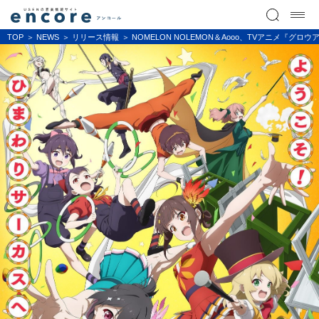
TOP
NEWS
リリース情報
NOMELON NOLEMON＆Aooo、TVアニメ『