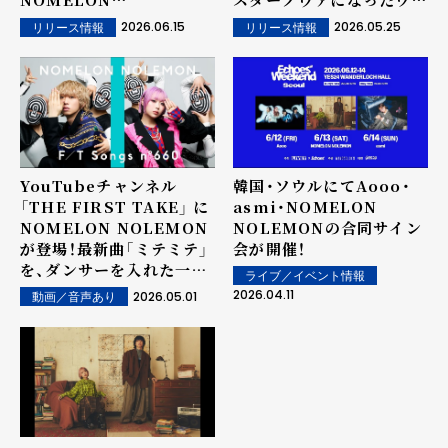
NOLEMON「ユラリユレ
ケ」テーマソングに決定
2026.06.15
2026.05.25
リリース情報
リリース情報
ル」（OP）と
Aooo「DAYS!」（ED）が決
定！両楽曲メンバーの"ツミ
キ"が作詞作曲を担当！
YouTubeチャンネル
韓国・ソウルにてAooo・
「THE FIRST TAKE」 に
asmi・NOMELON
NOMELON NOLEMON
NOLEMONの合同サイン
が登場！最新曲「ミテミテ」
会が開催！
を、ダンサーを入れた一発
ライブ／イベント情報
撮りでパフォーマンス！
2026.04.11
2026.05.01
動画／音声あり