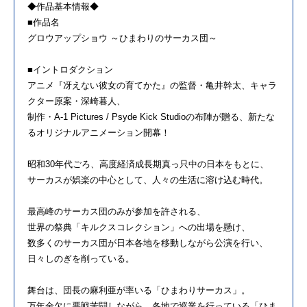
◆作品基本情報◆
■作品名
グロウアップショウ ～ひまわりのサーカス団～
■イントロダクション
アニメ『冴えない彼女の育てかた』の監督・亀井幹太、キャラ
クター原案・深崎暮人、
制作・A-1 Pictures / Psyde Kick Studioの布陣が贈る、新たな
るオリジナルアニメーション開幕！
昭和30年代ごろ、高度経済成長期真っ只中の日本をもとに、
サーカスが娯楽の中心として、人々の生活に溶け込む時代。
最高峰のサーカス団のみが参加を許される、
世界の祭典「キルクスコレクション」への出場を懸け、
数多くのサーカス団が日本各地を移動しながら公演を行い、
日々しのぎを削っている。
舞台は、団長の麻利亜が率いる「ひまわりサーカス」。
万年金欠に悪戦苦闘しながら、各地で巡業を行っている「ひま