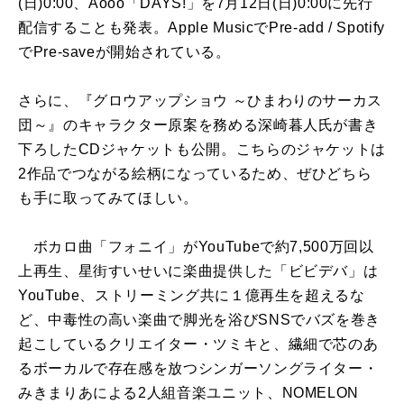
(日)0:00、Aooo「DAYS!」を7月12日(日)0:00に先行
配信することも発表。Apple MusicでPre-add / Spotify
でPre-saveが開始されている。
さらに、『グロウアップショウ ～ひまわりのサーカス
団～』のキャラクター原案を務める深崎暮人氏が書き
下ろしたCDジャケットも公開。こちらのジャケットは
2作品でつながる絵柄になっているため、ぜひどちら
も手に取ってみてほしい。
ボカロ曲「フォニイ」がYouTubeで約7,500万回以
上再生、星街すいせいに楽曲提供した「ビビデバ」は
YouTube、ストリーミング共に１億再生を超えるな
ど、中毒性の高い楽曲で脚光を浴びSNSでバズを巻き
起こしているクリエイター・ツミキと、繊細で芯のあ
るボーカルで存在感を放つシンガーソングライター・
みきまりあによる2人組音楽ユニット、NOMELON