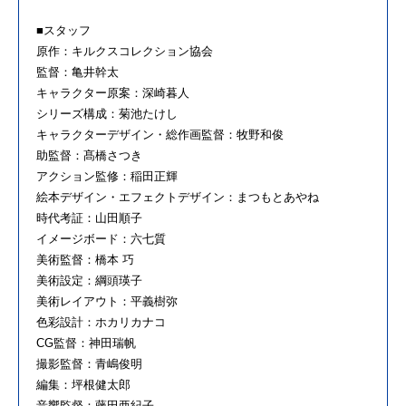
■スタッフ
原作：キルクスコレクション協会
監督：亀井幹太
キャラクター原案：深崎暮人
シリーズ構成：菊池たけし
キャラクターデザイン・総作画監督：牧野和俊
助監督：髙橋さつき
アクション監修：稲田正輝
絵本デザイン・エフェクトデザイン：まつもとあやね
時代考証：山田順子
イメージボード：六七質
美術監督：橋本 巧
美術設定：綱頭瑛子
美術レイアウト：平義樹弥
色彩設計：ホカリカナコ
CG監督：神田瑞帆
撮影監督：青嶋俊明
編集：坪根健太郎
音響監督：藤田亜紀子