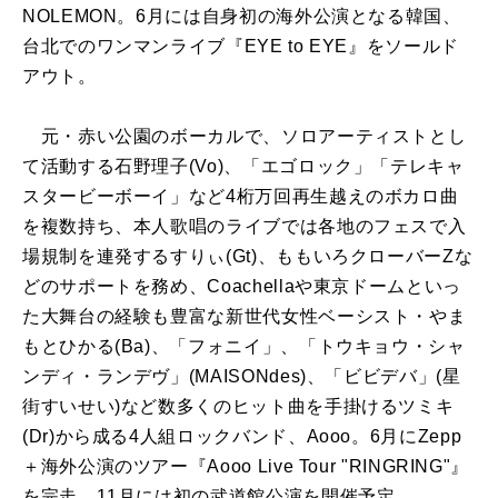
NOLEMON。6月には自身初の海外公演となる韓国、
台北でのワンマンライブ『EYE to EYE』をソールド
アウト。
元・赤い公園のボーカルで、ソロアーティストとし
て活動する石野理子(Vo)、「エゴロック」「テレキャ
スタービーボーイ」など4桁万回再生越えのボカロ曲
を複数持ち、本人歌唱のライブでは各地のフェスで入
場規制を連発するすりぃ(Gt)、ももいろクローバーZな
どのサポートを務め、Coachellaや東京ドームといっ
た大舞台の経験も豊富な新世代女性ベーシスト・やま
もとひかる(Ba)、「フォニイ」、「トウキョウ・シャ
ンディ・ランデヴ」(MAISONdes)、「ビビデバ」(星
街すいせい)など数多くのヒット曲を手掛けるツミキ
(Dr)から成る4人組ロックバンド、Aooo。6月にZepp
＋海外公演のツアー『Aooo Live Tour "RINGRING"』
を完走。11月には初の武道館公演を開催予定。