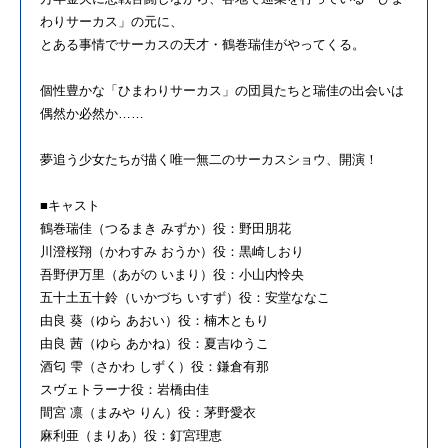
わりサーカス」の元に、
とある事情でサーカスの天才・鶴巻瑞佳がやってくる。
個性豊かな「ひまわりサーカス」の団員たちと瑞佳の出会いは
偶然か必然か……
夢追う少女たちが描く唯一無二のサーカスショウ、開演！
■キャスト
鶴巻瑞佳（つるまき みずか）役：野田朋花
川澄桜翔（かわすみ おうか）役：黒崎しおり
吾野伊万里（あがの いまり）役：小山内怜央
五十土五十鈴（いかづち いすず）役：安堂ななこ
由良 葵（ゆら あおい）役：楠木ともり
由良 茜（ゆら あかね）役：夏吉ゆうこ
酒匂 雫（さかわ しずく）役：鎌倉有那
スヴェトラーナ役：岩橋由佳
間宮 凛（まみや りん）役：茅野愛衣
麻利亜（まりあ）役：釘宮理恵