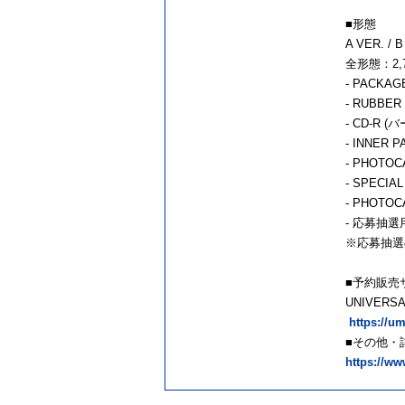
■形態
A VER. / B
全形態：2,75
- PACKA
- RUBBE
- CD-R
- INNE
- PHOT
- SPEC
- PHOT
- 応募抽
※応募抽選
■予約販売
UNIVERSA
https://u
■その他・
https://ww