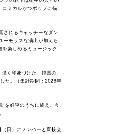
ピンクの靴下は街中の人々の
、コミカルかつポップに描
露されるキャッチーなダン
ユーモラスな演出が加えら
観を楽しめるミュージック
感を強く印象づけた。韓国の
録した。（集計期間：2026年
の活動を好評のうちに終え、今
だ。
1日（日）にメンバーと直接会