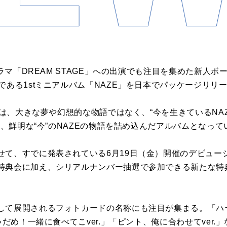
ドラマ「DREAM STAGE」への出演でも注目を集めた新人ボ
である1stミニアルバム「NAZE」を日本でパッケージリリ
E」は、大きな夢や幻想的な物語ではなく、“今を生きているNA
上に、鮮明な“今”のNAZEの物語を詰め込んだアルバムとなって
せて、すでに発表されている6月19日（金）開催のデビュー
特典会に加え、シリアルナンバー抽選で参加できる新たな特
して展開されるフォトカードの名称にも注目が集まる。「ハ
ゃだめ！一緒に食べてこver.」「ピント、俺に合わせてver