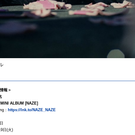
イル
情報＞
名
 MINI ALBUM [NAZE]
ing：
https://lnk.to/NAZE_NAZE
日
19日(火)