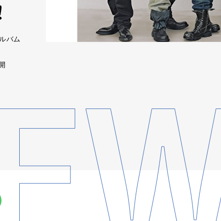
！
アルバム
開