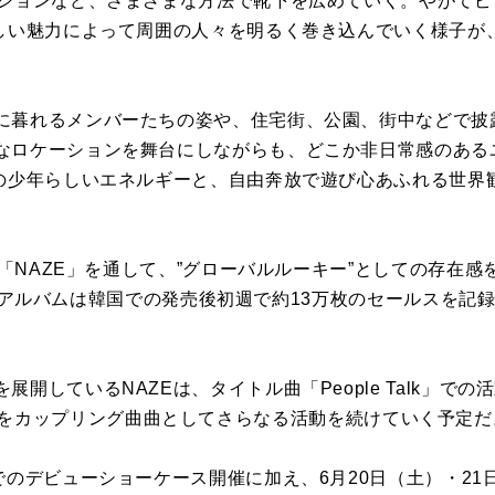
ーションなど、さまざまな方法で靴下を広めていく。やがて
らしい魅力によって周囲の人々を明るく巻き込んでいく様子が
に暮れるメンバーたちの姿や、住宅街、公園、街中などで披
なロケーションを舞台にしながらも、どこか非日常感のある
はの少年らしいエネルギーと、自由奔放で遊び心あふれる世界
バム「NAZE」を通して、”グローバルルーキー”としての存在
ると、同アルバムは韓国での発売後初週で約13万枚のセールスを記
開しているNAZEは、タイトル曲「People Talk」で
Socks」をカップリング曲曲としてさらなる活動を続けていく予定
でのデビューショーケース開催に加え、6月20日（土）・2