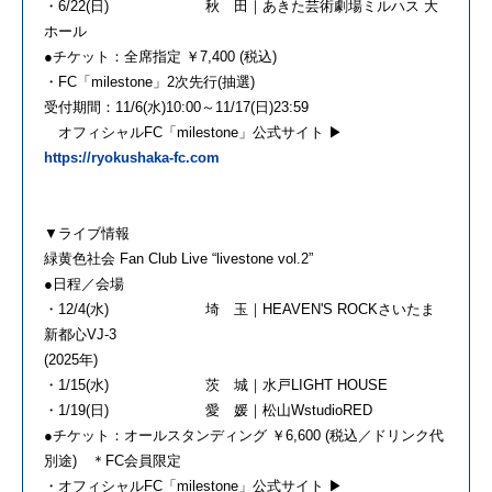
・6/22(日) 秋 田｜あきた芸術劇場ミルハス 大
ホール
●チケット：全席指定 ￥7,400 (税込)
・FC「milestone」2次先行(抽選)
受付期間：11/6(水)10:00～11/17(日)23:59
オフィシャルFC「milestone」公式サイト ▶
https://ryokushaka-fc.com
▼ライブ情報
緑黄色社会 Fan Club Live “livestone vol.2”
●日程／会場
・12/4(水) 埼 玉｜HEAVEN'S ROCKさいたま
新都心VJ-3
(2025年)
・1/15(水) 茨 城｜水戸LIGHT HOUSE
・1/19(日) 愛 媛｜松山WstudioRED
●チケット：オールスタンディング ￥6,600 (税込／ドリンク代
別途) ＊FC会員限定
・オフィシャルFC「milestone」公式サイト ▶