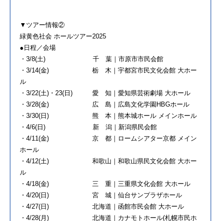
▼ツアー情報②
緑黄色社会 ホールツアー2025
●日程／会場
・3/8(土) 千 葉｜市原市市民会館
・3/14(金) 栃 木｜宇都宮市民文化会館 大ホー
ル
・3/22(土)・23(日) 愛 知｜愛知県芸術劇場 大ホール
・3/28(金) 広 島｜広島文化学園HBGホール
・3/30(日) 熊 本｜熊本城ホール メインホール
・4/6(日) 新 潟｜新潟県民会館
・4/11(金) 京 都｜ロームシアター京都 メイン
ホール
・4/12(土) 和歌山｜和歌山県民文化会館 大ホー
ル
・4/18(金) 三 重｜三重県文化会館 大ホール
・4/20(日) 宮 城｜仙台サンプラザホール
・4/27(日) 北海道｜函館市民会館 大ホール
・4/28(月) 北海道｜カナモトホール(札幌市民ホ