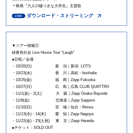
＊映画『六人の噓つきな大学生』主題歌
ダウンロード・ストリーミング
▼ツアー情報①
緑黄色社会 Live House Tour “Laugh”
●日程／会場
・10/20(日) 新 潟｜新潟 LOTS
・10/23(水) 香 川｜高松・festhalle
・10/25(金) 福 岡｜Zepp Fukuoka
・10/27(日) 広 島｜広島 CLUB QUATTRO
・11/1(金)・2(土) 大 阪｜Zepp Osaka Bayside
・11/8(金) 北海道｜Zepp Sapporo
・11/10(日) 宮 城｜仙台・Rensa
・11/13(水)・14(木) 愛 知｜Zepp Nagoya
・11/22(金)・23(土祝) 東 京｜Zepp Haneda
●チケット：SOLD OUT