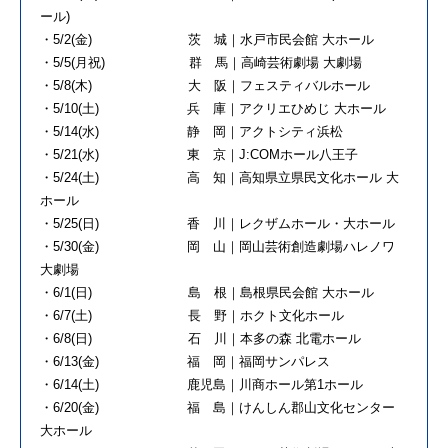
ール)
・5/2(金) 茨 城｜水戸市民会館 大ホール
・5/5(月祝) 群 馬｜高崎芸術劇場 大劇場
・5/8(木) 大 阪｜フェスティバルホール
・5/10(土) 兵 庫｜アクリエひめじ 大ホール
・5/14(水) 静 岡｜アクトシティ浜松
・5/21(水) 東 京｜J:COMホール八王子
・5/24(土) 高 知｜高知県立県民文化ホール 大
ホール
・5/25(日) 香 川｜レクザムホール・大ホール
・5/30(金) 岡 山｜岡山芸術創造劇場ハレノワ
大劇場
・6/1(日) 島 根｜島根県民会館 大ホール
・6/7(土) 長 野｜ホクト文化ホール
・6/8(日) 石 川｜本多の森 北電ホール
・6/13(金) 福 岡｜福岡サンパレス
・6/14(土) 鹿児島｜川商ホール第1ホール
・6/20(金) 福 島｜けんしん郡山文化センター
大ホール