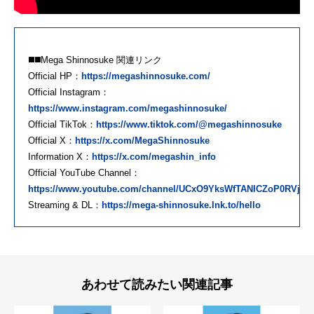
◼️◼️Mega Shinnosuke 関連リンク
Official HP：
https://megashinnosuke.com/
Official Instagram：
https://www.instagram.com/megashinnosuke/
Official TikTok：
https://www.tiktok.com/@megashinnosuke
Official X：
https://x.com/MegaShinnosuke
Information X：
https://x.com/megashin_info
Official YouTube Channel：
https://www.youtube.com/channel/UCxO9YksWfTANICZoP0RVjOA
Streaming & DL：
https://mega-shinnosuke.lnk.to/hello
あわせて読みたい関連記事