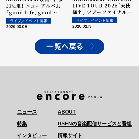
LIVE TOUR 2026「天使
加決定！ ニューアルバム
様†」 ツアーファイナルを
「good life, good
レポート
people」発売＆ライブ開
ライブ／イベント情報
ライブ／イベント情報
催
2026.02.13
2026.03.09
一覧へ戻る
ニュース
ABOUT
特集
USENの音楽配信サービスと番組
インタビュー
情報サイト