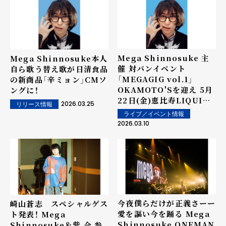
Mega Shinnosuke 主
Mega Shinnosuke本人
催 対バンイベント
自ら歌う替え歌が日清食品
「MEGAGIG vol.1」
の新商品「辛ミョン」CMソ
OKAMOTO'Sを迎え 5月
ングに！
22日(金)恵比寿LIQUID
2026.03.25
リリース情報
ROOMにて開催決定！
ライブ／イベント情報
2026.03.10
今夜僕らだけが正義さーー
崎山蒼志 スペシャルゲス
愛を謳い今を踊る Mega
ト発表！ Mega
Shinnosuke ONEMAN
Shinnosuke＆紫 今 参