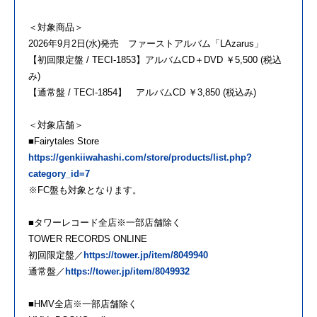
＜対象商品＞
2026年9月2日(水)発売 ファーストアルバム「LAzarus」
【初回限定盤 / TECI-1853】アルバムCD＋DVD ￥5,500 (税込
み)
【通常盤 / TECI-1854】 アルバムCD ￥3,850 (税込み)
＜対象店舗＞
■Fairytales Store
https://genkiiwahashi.com/store/products/list.php?
category_id=7
※FC盤も対象となります。
■タワーレコード全店※一部店舗除く
TOWER RECORDS ONLINE
初回限定盤／
https://tower.jp/item/8049940
通常盤／
https://tower.jp/item/8049932
■HMV全店※一部店舗除く