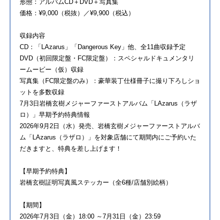
形態：アルバムCD＋DVD＋写真集
価格：¥9,000（税抜）／¥9,900（税込）
収録内容
CD：「LAzarus」「Dangerous Key」他、全11曲収録予定
DVD（初回限定盤・FC限定盤）：スペシャルドキュメンタリ
ームービー（仮）収録
写真集（FC限定盤のみ）：豪華装丁仕様冊子に撮り下ろしショ
ットを多数収録
7月3日岩橋玄樹メジャーファーストアルバム「LAzarus（ラザ
ロ）」早期予約特典情報
2026年9月2日（水）発売、岩橋玄樹メジャーファーストアルバ
ム「LAzarus（ラザロ）」を対象店舗にて期間内にご予約いた
だきますと、特典を差し上げます！
【早期予約特典】
岩橋玄樹証明写真風ステッカー（全6種/店舗別絵柄）
【期間】
2026年7月3日（金）18:00 ～7月31日（金）23:59