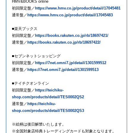
HMV&BOOKS online
初回限定盤／
https://www.hmv.co.jp/product/detail/17045481
通常盤／
https://www.hmv.co.jp/product/detail/17045483
■楽天ブックス
初回限定盤／
https://books.rakuten.co.jp/rb/18697421/
通常盤／
https://books.rakuten.co.jp/rb/18697422/
■セブンネットショッピング
初回限定盤／
https://7net.omni7.jp/detail/1301599512
通常盤／
https://7net.omni7.jp/detail/1301599513
■テイチクオンライン
初回限定盤／
https://teichiku-
shop.com/products/detail/TES0002QS2
通常盤／
https://teichiku-
shop.com/products/detail/TES0002QS3
※絵柄は後日解禁いたします。
※全国対象店特典トレーディングカードも対象となります。