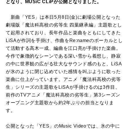
となり、MUSiC CLiPが公開となりました。
新曲「YES」は本日5月8日(金)に劇場公開となった
劇場版「魔法科高校の劣等生 四葉継承編」主題歌とし
て起用されており、長年作品と楽曲をともにしてきた
LiSAが作詞を手掛け、作曲をRe:nameのボーカルとし
て活動する高木一成、編曲を江口亮が手掛けた楽曲。
今作で象徴的なシーンである深い雪から着想し、静寂
の中に世界観の広がる壮大なサウンド感のもと、LiSA
が氷のように閉じ込めていた感情を叫ぶように歌った
楽曲に仕上がっています。アニメ「魔法科高校の劣等
生」シリーズの主題歌をLiSAが手掛けるのは3作目、
前作のTVアニメ「魔法科高校の劣等生」第3シーズン
オープニング主題歌から約2年ぶりの担当となりま
す。
公開となった「YES」のMusic Videoでは、氷の中に