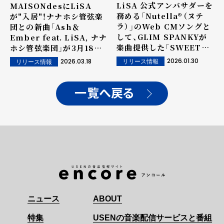
LiSA 公式アンバサダーを
MAISONdesにLiSA
務める「Nutella®（ヌテ
が"入居"！ナナホシ管弦楽
ラ）」のWeb CMソングと
団との新曲「Ash＆
して、GLIM SPANKYが
Ember feat. LiSA, ナナ
楽曲提供した「SWEET
ホシ管弦楽団」が3月18日
MAGIC」が2月6日(金)に
(水)配信リリース決定！
2026.01.30
2026.03.18
リリース情報
リリース情報
配信開始！フルアルバム
「LACE UP」からの先行配
信楽曲
一覧へ戻る
ニュース
ABOUT
特集
USENの音楽配信サービスと番組