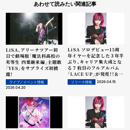
あわせて読みたい関連記事
LiSA ソロデビュー15周
LiSA、アリーナツアー初
年イヤーを記念した３年半
日で劇場版「魔法科高校の
ぶり、キャリア集大成とな
劣等生 四葉継承編」主題歌
る７枚目のフルアルバム
「YES」をサプライズ初披
「LACE UP」が発売！！＆
露！
LiSAのキャリアの軌跡を
2026.04.15
リリース情報
ライブ／イベント情報
辿るアルバム収録楽曲
2026.04.20
「Patch Walk」のツアー
ドキュメントMVが公開