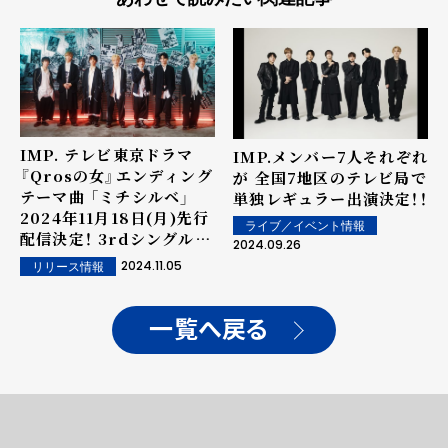
IMP. テレビ東京ドラマ
IMP.メンバー7⼈それぞれ
『Qrosの女』エンディング
が 全国7地区のテレビ局で
テーマ曲 「ミチシルベ」
単独レギュラー出演決定！！
2024年11月18日(月)先行
ライブ／イベント情報
配信決定！ 3rdシングル
2024.09.26
｢BAM-BOO／ミチシル
2024.11.05
リリース情報
ベ」 ジャケットデザイン・
収録内容・特典絵柄公開！
一覧へ戻る