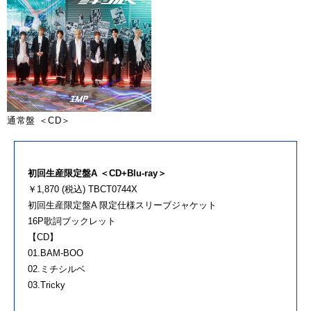
通常盤 ＜CD＞
初回生産限定盤A ＜CD+Blu-ray＞
￥1,870 (税込) TBCT0744X
初回生産限定盤A 限定仕様スリーブジャケット
16P歌詞ブックレット
【CD】
01.BAM-BOO
02.ミチシルベ
03.Tricky