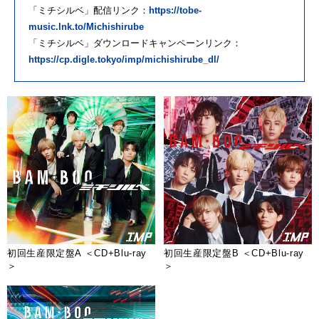
「ミチシルベ」配信リンク：
https://tobe-
music.lnk.to/Michishirube
「ミチシルベ」ダウンロードキャンペーンリンク：
https://cp.digle.tokyo/imp/michishirube_dl/
初回生産限定盤A ＜CD+Blu-ray
初回生産限定盤B ＜CD+Blu-ray
＞
＞