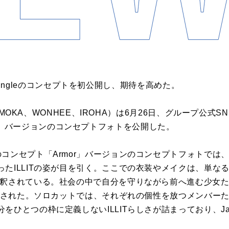
nd Singleのコンセプトを初公開し、期待を高めた。
、MOKA、WONHEE、IROHA）は6月26日、グループ公式SNSにJap
「Armor」バージョンのコンセプトフォトを公開した。
コンセプト「Armor」バージョンのコンセプトフォトでは
たILLITの姿が目を引く。ここでの衣装やメイクは、単な
解釈されている。社会の中で自分を守りながら前へ進む少女
表現された。ソロカットでは、それぞれの個性を放つメンバー
ひとつの枠に定義しないILLITらしさが詰まっており、Japan 