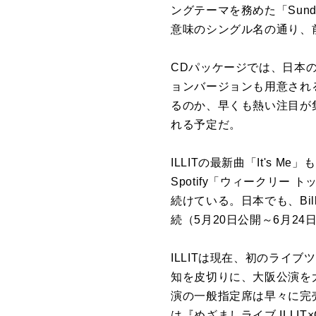
ングテーマを務めた「Sund
意味のシングル名の通り、
CDパッケージでは、日本の
ョンバージョンも用意される
るのか、早くも熱い注目が集
れる予定だ。
ILLITの最新曲「It's
Spotify「ウィークリ
続けている。日本でも、Bill
続（5月20日公開～6月2
ILLITは現在、初のライブツア
知を皮切りに、大阪公演を
演の一般指定席は早々に完
は『めざましライブ ILLIT×