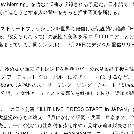
ay Morning」を含む全3曲が収録される予定だ。日本語
前に進もうとする人の背中をそっと押す音楽を届ける。
ストリートファッションを世界に発信した伝説的な雑誌「FR
。彼女たちならではの感性と美学を示す「ILLITコア」と
まっている。同シングルは、7月26日にデジタル配信リリー
 Me」も、冷めない熱気でトレンドを席巻中だ。公式活動終了後
ー トップ アーティスト グローバル」に初チャートインするな
board JAPANのストリーミング・ソング・チャート「Stream
4日公開）で女性アーティスト最高位を維持しており、話題が
ーの日本公演『ILLIT LIVE 'PRESS START' in JA
大盛況のうちに終え、7月にかけて福岡・兵庫・東京まで、全
売し、一部公演では注釈付き指定席や立見席が追加販売され
CUTIE STREET in めざましWANGANフェス』、9日には『