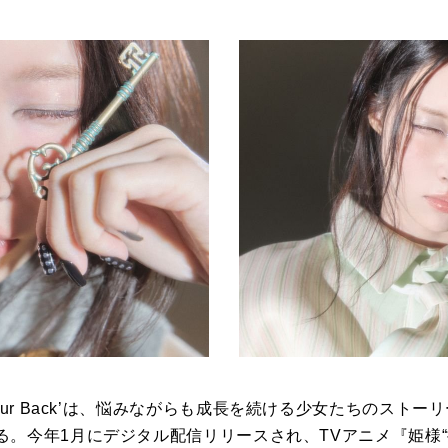
‘I Got Your Back’は、悩みながらも成長を続ける少女たちのス
る。今年1月にデジタル配信リリースされ、TVアニメ『姫様“