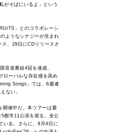
で「私がそばにいるよ」という
UiTS」とのコラボレーシ
どのようなシナジーが生まれ
ス、29日にCDリリースさ
も韓国音楽番組4冠を達成、
ど、グローバルな存在感を高め
ing Songs」では、6週連
絶えない。
PAN』を開催中だ。本ツアーは愛
5都市11公演を巡る。全公
ている。さらに、8月4日に
LuckyFes’26』への出演も