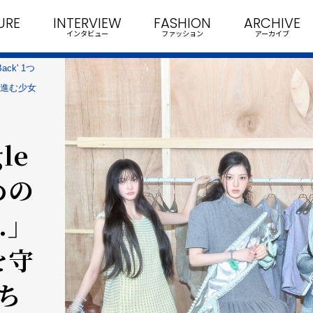
URE
INTERVIEW
FASHION
ARCHIVE
インタビュー
ファッション
アーカイブ
 Back' 1つ
へ進む少女
le
つめの
.」
を守
ち