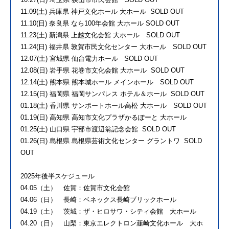
11.09(土) 兵庫県 神戸文化ホール 大ホール SOLD OUT
11.10(日) 奈良県 なら100年会館 大ホール SOLD OUT
11.23(土) 新潟県 上越文化会館 大ホール SOLD OUT
11.24(日) 福井県 敦賀市民文化センター 大ホール SOLD OUT
12.07(土) 宮城県 仙台電力ホール SOLD OUT
12.08(日) 岩手県 花巻市文化会館 大ホール SOLD OUT
12.14(土) 熊本県 熊本城ホール メインホール SOLD OUT
12.15(日) 福岡県 福岡サンパレス ホテル＆ホール SOLD OUT
01.18(土) 香川県 サンポートホール高松 大ホール SOLD OUT
01.19(日) 高知県 高知市文化プラザかるぽーと 大ホール
01.25(土) 山口県 宇部市渡辺翁記念会館 SOLD OUT
01.26(日) 島根県 島根県芸術文化センター グラントワ SOLD
OUT
2025年後半スケジュール
04.05（土） 佐賀：佐賀市文化会館
04.06（日） 長崎：ベネックス長崎ブリックホール
04.19（土） 茨城：ザ・ヒロサワ・シティ会館 大ホール
04.20（日） 山梨：東京エレクトロン韮崎文化ホール 大ホ