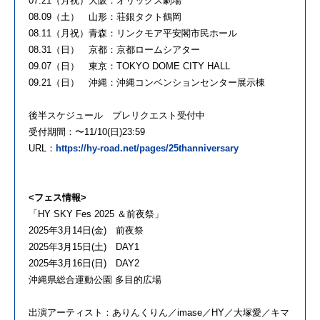
07.21（月祝）大阪：オリックス劇場
08.09（土） 山形：荘銀タクト鶴岡
08.11（月祝）青森：リンクモア平安閣市民ホール
08.31（日） 京都：京都ロームシアター
09.07（日） 東京：TOKYO DOME CITY HALL
09.21（日） 沖縄：沖縄コンベンションセンター展示棟
後半スケジュール プレリクエスト受付中
受付期間：〜11/10(日)23:59
URL：
https://hy-road.net/pages/25thanniversary
<フェス情報>
「HY SKY Fes 2025 ＆前夜祭」
2025年3月14日(金) 前夜祭
2025年3月15日(土) DAY1
2025年3月16日(日) DAY2
沖縄県総合運動公園 多目的広場
出演アーティスト：ありんくりん／imase／HY／大塚愛／キマ