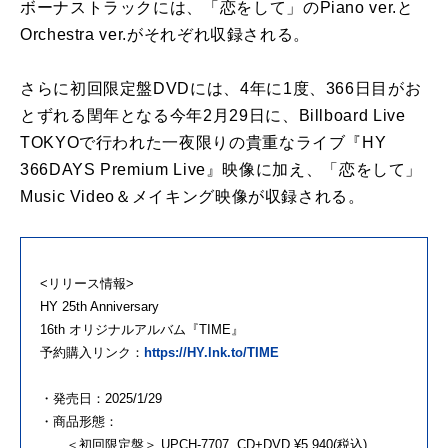
ボーナストラックには、「恋をして」のPiano ver.と
Orchestra ver.がそれぞれ収録される。
さらに初回限定盤DVDには、4年に1度、366日目がお
とずれる閏年となる今年2月29日に、Billboard Live
TOKYOで行われた一夜限りの貴重なライブ『HY
366DAYS Premium Live』映像に加え、「恋をして」
Music Video＆メイキング映像が収録される。
<リリース情報>
HY 25th Anniversary
16th オリジナルアルバム『TIME』
予約購入リンク：
https://HY.lnk.to/TIME
・発売日：2025/1/29
・商品形態：
＜初回限定盤＞ UPCH-7707 CD+DVD ¥5,940(税込)