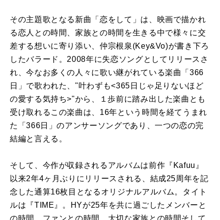
その主題歌となる新曲「恋をして」は、映画で描かれ
る恋人との時間、家族との時間を生きる中で様々に交
差する想いに寄り添い、仲宗根泉(Key&Vo)が書き下ろ
したバラード。2008年に失恋ソングとしてリリースさ
れ、今なお多くの人々に歌い継がれている楽曲「366
日」で歌われた、"叶わずも<365日じゃ足りないほど
の愛する気持ち>"から、１歩前に踏み出した楽曲とも
受け取れるこの楽曲は、16年という時間を経てうまれ
た「366日」のアンサーソングであり、一つの恋の完
結編と言える。
そして、今作が収録されるアルバムは前作『Kafuu』
以来2年4ヶ月ぶりにリリースされる、結成25周年を記
念した通算16枚目となるオリジナルアルバム。タイト
ルは『TIME』。HYが25年を共に過ごしたメンバーと
の時間、ファンとの時間、大切な家族との時間そして