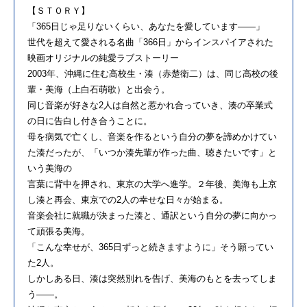
【ＳＴＯＲＹ】
「365日じゃ足りないくらい、あなたを愛しています――」
世代を超えて愛される名曲「366日」からインスパイアされた
映画オリジナルの純愛ラブストーリー
2003年、沖縄に住む高校生・湊（赤楚衛二）は、同じ高校の後
輩・美海（上白石萌歌）と出会う。
同じ音楽が好きな2人は自然と惹かれ合っていき、湊の卒業式
の日に告白し付き合うことに。
母を病気で亡くし、音楽を作るという自分の夢を諦めかけてい
た湊だったが、「いつか湊先輩が作った曲、聴きたいです」と
いう美海の
言葉に背中を押され、東京の大学へ進学。２年後、美海も上京
し湊と再会、東京での2人の幸せな日々が始まる。
音楽会社に就職が決まった湊と、通訳という自分の夢に向かっ
て頑張る美海。
「こんな幸せが、365日ずっと続きますように」そう願ってい
た2人。
しかしある日、湊は突然別れを告げ、美海のもとを去ってしま
う――。