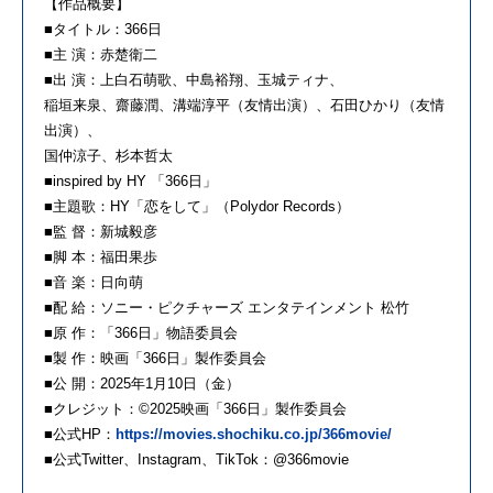
【作品概要】
■タイトル：366日
■主 演：赤楚衛二
■出 演：上白石萌歌、中島裕翔、玉城ティナ、
稲垣来泉、齋藤潤、溝端淳平（友情出演）、石田ひかり（友情
出演）、
国仲涼子、杉本哲太
■inspired by HY 「366日」
■主題歌：HY「恋をして」（Polydor Records）
■監 督：新城毅彦
■脚 本：福田果歩
■音 楽：日向萌
■配 給：ソニー・ピクチャーズ エンタテインメント 松竹
■原 作：「366日」物語委員会
■製 作：映画「366日」製作委員会
■公 開：2025年1月10日（金）
■クレジット：©2025映画「366日」製作委員会
■公式HP：
https://movies.shochiku.co.jp/366movie/
■公式Twitter、Instagram、TikTok：@366movie