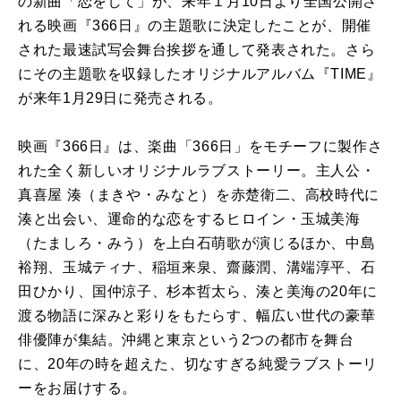
の新曲「恋をして」が、来年１月10日より全国公開さ
れる映画『366日』の主題歌に決定したことが、開催
された最速試写会舞台挨拶を通して発表された。さら
にその主題歌を収録したオリジナルアルバム『TIME』
が来年1月29日に発売される。
映画『366日』は、楽曲「366日」をモチーフに製作さ
れた全く新しいオリジナルラブストーリー。主人公・
真喜屋 湊（まきや・みなと）を赤楚衛二、高校時代に
湊と出会い、運命的な恋をするヒロイン・玉城美海
（たましろ・みう）を上白石萌歌が演じるほか、中島
裕翔、玉城ティナ、稲垣来泉、齋藤潤、溝端淳平、石
田ひかり、国仲涼子、杉本哲太ら、湊と美海の20年に
渡る物語に深みと彩りをもたらす、幅広い世代の豪華
俳優陣が集結。沖縄と東京という2つの都市を舞台
に、20年の時を超えた、切なすぎる純愛ラブストーリ
ーをお届けする。