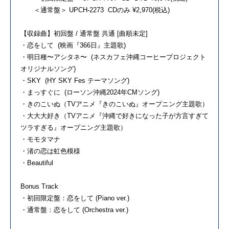
＜通常盤＞ UPCH-2273 CDのみ ¥2,970(税込)
【収録曲】初回盤 / 通常盤 共通 [曲順未定]
・恋をして (映画『366日』主題歌)
・明日種〜アシタネ〜 (ネスカフェ沖縄コーヒープロジェクト
オリジナルソング)
・SKY (HY SKY Fes テーマソング)
・まっすぐに (ローソン沖縄2024年CMソング)
・きのこいぬ（TVアニメ『きのこいぬ』オープニング主題歌）
・大大大好き（TVアニメ『沖縄で好きになった子が方言すぎて
ツラすぎる』オープニング主題歌）
・モモタマナ
・渚の恋は虹色模様
・Beautiful
Bonus Track
・初回限定盤：恋をして (Piano ver.)
・通常盤：恋をして (Orchestra ver.)