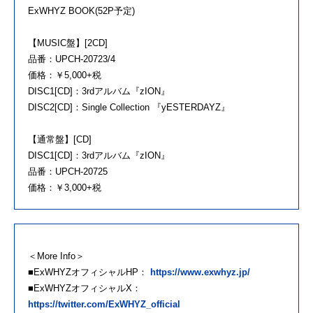
ExWHYZ BOOK(52P予定)
【MUSIC盤】[2CD]
品番：UPCH-20723/4
価格：￥5,000+税
DISC1[CD]：3rdアルバム『zION』
DISC2[CD]：Single Collection 『yESTERDAYZ』
【通常盤】[CD]
DISC1[CD]：3rdアルバム『zION』
品番：UPCH-20725
価格：￥3,000+税
＜More Info＞
■ExWHYZオフィシャルHP：
https://www.exwhyz.jp/
■ExWHYZオフィシャルX：
https://twitter.com/ExWHYZ_official