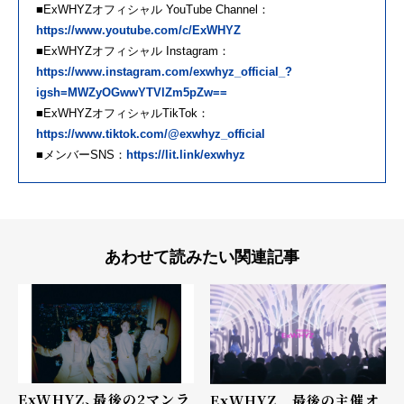
■ExWHYZオフィシャル YouTube Channel：
https://www.youtube.com/c/ExWHYZ
■ExWHYZオフィシャル Instagram：
https://www.instagram.com/exwhyz_official_?
igsh=MWZyOGwwYTVlZm5pZw==
■ExWHYZオフィシャルTikTok：
https://www.tiktok.com/@exwhyz_official
■メンバーSNS：
https://lit.link/exwhyz
あわせて読みたい関連記事
ExWHYZ、最後の2マンラ
ExWHYZ 最後の主催オ