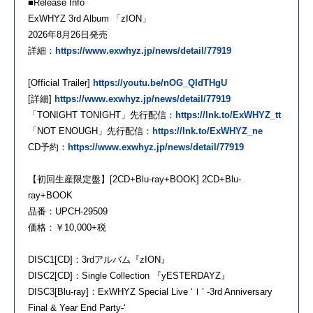
■Release Info
ExWHYZ 3rd Album 「zION」
2026年8月26日発売
詳細：
https://www.exwhyz.jp/news/detail/77919
[Official Trailer]
https://youtu.be/nOG_QIdTHgU
[詳細]
https://www.exwhyz.jp/news/detail/77919
「TONIGHT TONIGHT」先行配信：
https://lnk.to/ExWHYZ_tt
「NOT ENOUGH」先行配信：
https://lnk.to/ExWHYZ_ne
CD予約：
https://www.exwhyz.jp/news/detail/77919
【初回生産限定盤】[2CD+Blu-ray+BOOK] 2CD+Blu-
ray+BOOK
品番：UPCH-29509
価格：￥10,000+税
DISC1[CD]：3rdアルバム『zION』
DISC2[CD]：Single Collection 『yESTERDAYZ』
DISC3[Blu-ray]：ExWHYZ Special Live ‘Ⅰ’ -3rd Anniversary
Final & Year End Party-‘