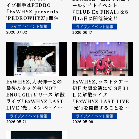
イブ相手はPEDRO
ールナイトイベント
『ExWHYZ presents
『CLUB Ex FINAL』を8
'PEDROWHYZ'』開催
月15日に開催決定！！
ライブ／イベント情報
ライブ／イベント情報
2026.07.02
2026.06.17
ExWHYZ、大沢伸一との
ExWHYZ、ラストツアー
最後のタッグ曲「NOT
初日大阪公演にて 8月31
ENOUGH」リリース 解散
日に解散ライブ
ライブ『ExWHYZ LAST
『ExWHYZ LAST LIVE
LIVE '光'』メンバーイン
'光'』を開催することを発
タビュー動画公開
表
ライブ／イベント情報
ライブ／イベント情報
2026.05.21
2026.05.08