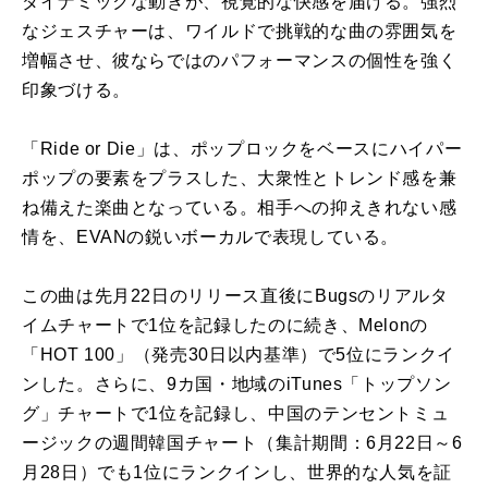
ダイナミックな動きが、視覚的な快感を届ける。強烈
なジェスチャーは、ワイルドで挑戦的な曲の雰囲気を
増幅させ、彼ならではのパフォーマンスの個性を強く
印象づける。
「Ride or Die」は、ポップロックをベースにハイパー
ポップの要素をプラスした、大衆性とトレンド感を兼
ね備えた楽曲となっている。相手への抑えきれない感
情を、EVANの鋭いボーカルで表現している。
この曲は先月22日のリリース直後にBugsのリアルタ
イムチャートで1位を記録したのに続き、Melonの
「HOT 100」（発売30日以内基準）で5位にランクイ
ンした。さらに、9カ国・地域のiTunes「トップソン
グ」チャートで1位を記録し、中国のテンセントミュ
ージックの週間韓国チャート（集計期間：6月22日～6
月28日）でも1位にランクインし、世界的な人気を証