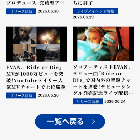
プロデュース」完成型アー
ちに終了
ティストとしての実力を証
2026.06.30
ライブ／イベント情報
リリース情報
明
2026.06.29
ソロアーティストEVAN、
EVAN、「Ride or Die」
デビュー曲「Ride or
MVが1000万ビューを突
Die」で国内外の音源チャ
破！YouTubeデイリー人
ートを席巻！デビューシン
気MVチャートで上位席巻
グル発売記念ライブ配信で
2026.06.26
リリース情報
199ヶ国・地域のファンが
2026.06.24
リリース情報
熱狂...「W Korea」グラビ
アでも新たな魅力を披露
一覧へ戻る