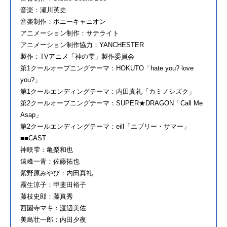
音楽：瀬川英史
音楽制作：ポニーキャニオン
アニメーション制作：サテライト
アニメーション制作協力：YANCHESTER
製作：TVアニメ「神の雫」製作委員会
第1クールオープニングテーマ：HOKUTO「hate you? love
you?」
第1クールエンディングテーマ：内田真礼「カミノシズク」
第2クールオープニングテーマ：SUPER★DRAGON「Call Me
Asap」
第2クールエンディングテーマ：eill「エブリー・サマー」
■■CAST
神咲雫：亀梨和也
遠峰一青：佐藤拓也
紫野原みやび：内田真礼
霧生涼子：甲斐田裕子
藤枝史郎：藤真秀
西園寺マキ：渡辺美佐
美島壮一郎：内田夕夜