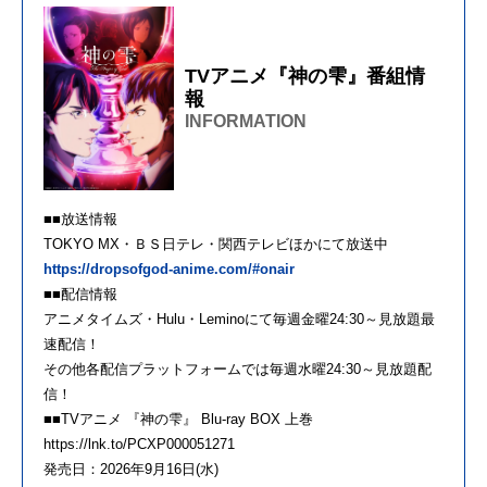
TVアニメ『神の雫』番組情
報
INFORMATION
■■放送情報
TOKYO MX・ＢＳ日テレ・関西テレビほかにて放送中
https://dropsofgod-anime.com/#onair
■■配信情報
アニメタイムズ・Hulu・Leminoにて毎週金曜24:30～見放題最
速配信！
その他各配信プラットフォームでは毎週水曜24:30～見放題配
信！
■■TVアニメ 『神の雫』 Blu-ray BOX 上巻
https://lnk.to/PCXP000051271
発売日：2026年9月16日(水)