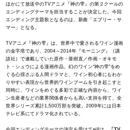
ほかにて放送中のTVアニメ『神の雫』の第２クールの
エンディングテーマを担当することが決定した。今回
エンディング主題歌となるのは、新曲「エブリー・サ
マー」となる。
TVアニメ『神の雫』は、世界中で愛されるワイン漫画
の金字塔であり、2004～2014年『モーニング』（講
談社）で連載していた原作・亜樹直／作画・オキモ
ト・シュウによる漫画作品。幻のワイン“神の雫”をめ
ぐる心揺さぶる人間ドラマと、ワイン初心者にもわか
りやすい表現から世界的ワインブームを引き起こすと
同時に、ワインをめぐる多彩で正確な内容から、ワイ
ン生産者などの業界関係者からも高い支持を得て、全
世界シリーズ累計1,500万部を突破。2009年には日本
テレビ系にてドラマ化されている。
今回エンディングテーマの決定を受けてeillは、
「TV