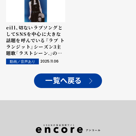
eill、切ないラブソングと
してSNSを中心に大きな
話題を呼んでいる『ラブ ト
ランジット』シーズン3主
題歌「ラストシーン.」の歌
唱映像を公開！
2025.11.06
動画／音声あり
一覧へ戻る