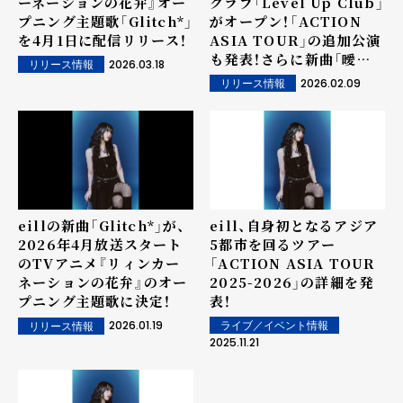
ーネーションの花弁』オー
クラブ「Level Up Club」
プニング主題歌「Glitch*」
がオープン！「ACTION
を4月1日に配信リリース！
ASIA TOUR」の追加公演
も発表！さらに新曲「曖昧
2026.03.18
リリース情報
な指切り」が3月18日に配
2026.02.09
リリース情報
信リリース決定！
eillの新曲「Glitch*」が、
eill、自身初となるアジア
2026年4月放送スタート
5都市を回るツアー
のTVアニメ『リィンカー
「ACTION ASIA TOUR
ネーションの花弁』のオー
2025-2026」の詳細を発
プニング主題歌に決定！
表！
2026.01.19
ライブ／イベント情報
リリース情報
2025.11.21