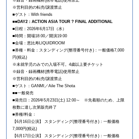
※録音・録画機材(携帯電話)使用禁止
※営利目的の転売/譲渡禁止
■ゲスト：With friends
■■DAY2：ACTION ASIA TOUR ? FINAL ADDITIONAL
■日程：2026年6月17日（水）
■時間：開場18:00／開演19:00
■会場：恵比寿LIQUIDROOM
■券種・料金：スタンディング(整理番号付き)：一般価格7,000
円(税込)
※未就学児のみでの入場不可。4歳以上要チケット
※録音・録画機材(携帯電話)使用禁止
※営利目的の転売/譲渡禁止
■ゲスト：GANMI／Aile The Shota
■■一般発売
■発売日：2026年5月23日(土) 12:00～ ※先着順のため、上限
枚数に達し次第販売終了
■券種/料金：
【6月16日公演】 スタンディング(整理番号付き)：一般価格
7,000円(税込)
【6月17日公演】 スタンディング(整理番号付き)：一般価格