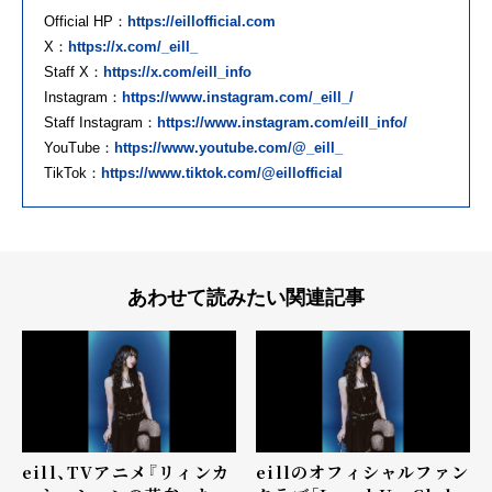
Official HP：
https://eillofficial.com
X：
https://x.com/_eill_
Staff X：
https://x.com/eill_info
Instagram：
https://www.instagram.com/_eill_/
Staff Instagram：
https://www.instagram.com/eill_info/
YouTube：
https://www.youtube.com/@_eill_
TikTok：
https://www.tiktok.com/@eillofficial
あわせて読みたい関連記事
eill、TVアニメ『リィンカ
eillのオフィシャルファン