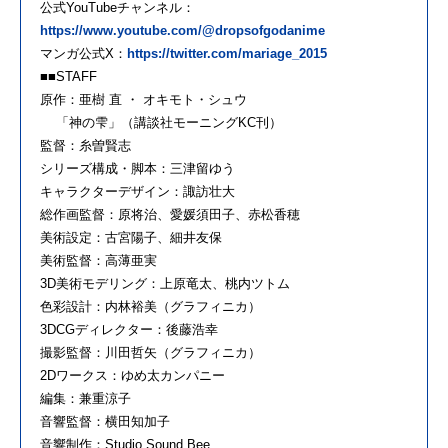
公式YouTubeチャンネル：
https://www.youtube.com/@dropsofgodanime
マンガ公式X：
https://twitter.com/mariage_2015
■■STAFF
原作：亜樹 直 ・ オキモト・シュウ
「神の雫」（講談社モーニングKC刊）
監督：糸曽賢志
シリーズ構成・脚本：三津留ゆう
キャラクターデザイン：諏訪壮大
総作画監督：原将治、愛媛須田子、赤松香穂
美術設定：古宮陽子、細井友保
美術監督：高薄亜実
3D美術モデリング：上原竜太、桃内ツトム
色彩設計：内林裕美（グラフィニカ）
3DCGディレクター：後藤浩幸
撮影監督：川田哲矢（グラフィニカ）
2Dワークス：ゆめ太カンパニー
編集：兼重涼子
音響監督：横田知加子
音響制作：Studio Sound Bee