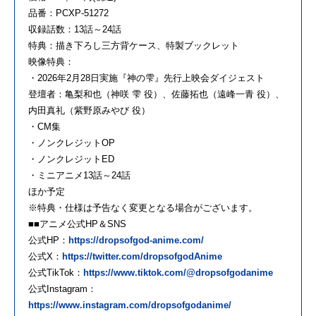
品番：PCXP-51272
収録話数：13話～24話
特典：描き下ろし三方背ケース、特製ブックレット
映像特典：
・2026年2月28日実施『神の雫』先行上映会ダイジェスト
登壇者：亀梨和也（神咲 雫 役）、佐藤拓也（遠峰一青 役）、
内田真礼（紫野原みやび 役）
・CM集
・ノンクレジットOP
・ノンクレジットED
・ミニアニメ13話～24話
ほか予定
※特典・仕様は予告なく変更となる場合がございます。
■■アニメ公式HP＆SNS
公式HP：
https://dropsofgod-anime.com/
公式X：
https://twitter.com/dropsofgodAnime
公式TikTok：
https://www.tiktok.com/@dropsofgodanime
公式Instagram：
https://www.instagram.com/dropsofgodanime/