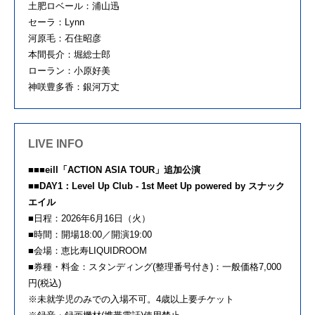
土肥ロベール：浦山迅
セーラ：Lynn
河原毛：石住昭彦
本間長介：堀総士郎
ローラン：小原好美
神咲豊多香：銀河万丈
LIVE INFO
■■■eill「ACTION ASIA TOUR」追加公演
■■DAY1：Level Up Club - 1st Meet Up powered by スナック
エイル
■日程：2026年6月16日（火）
■時間：開場18:00／開演19:00
■会場：恵比寿LIQUIDROOM
■券種・料金：スタンディング(整理番号付き)：一般価格7,000
円(税込)
※未就学児のみでの入場不可。4歳以上要チケット