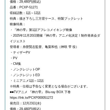
価格：29,480円(税込)
品番：PCXP-51271
収録話数：1話～12話
特典：描き下ろし三方背ケース、特製ブックレット
映像特典：
・『神の雫』第1話アフレコメイキング映像
・2025年11月20日開催『神の雫』アニメ化決定！制作発表会ダ
イジェスト
登壇者：糸曽賢志監督、亀梨和也（神咲 雫 役）
・ティザーPV
・PV
・CM集
・ノンクレジットOP
・ノンクレジットED
・ミニアニメ1話～12話
※特典・仕様は予告なく変更となる場合がございます。
■■TVアニメ 『神の雫』 Blu-ray BOX 下巻
https://lnk.to/PCXP000051272
発売日：12月23日(水)
価格：29,480円(税込)