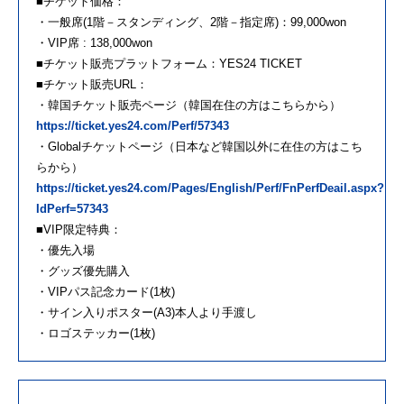
■チケット価格：
・一般席(1階－スタンディング、2階－指定席)：99,000won
・VIP席 : 138,000won
■チケット販売プラットフォーム：YES24 TICKET
■チケット販売URL：
・韓国チケット販売ページ（韓国在住の方はこちらから）
https://ticket.yes24.com/Perf/57343
・Globalチケットページ（日本など韓国以外に在住の方はこち
らから）
https://ticket.yes24.com/Pages/English/Perf/FnPerfDeail.aspx?
IdPerf=57343
■VIP限定特典：
・優先入場
・グッズ優先購入
・VIPパス記念カード(1枚)
・サイン入りポスター(A3)本人より手渡し
・ロゴステッカー(1枚)