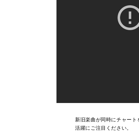
新旧楽曲
が
同時
に
チャート
活躍
に
ご注目ください。