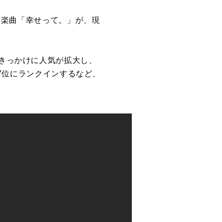
た楽曲「幸せって。」
が
、現
きっかけ
に
人気
が
拡大し、
7
位
に
ランク
イン
するなど、