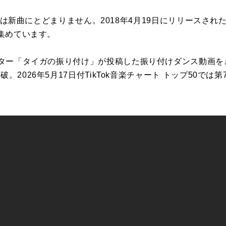
は
新曲
に
とどまりません。
2018
年
4
月
19
日
に
リリースされ
集めています。
ター「タイガの振り
付
け」
が
投稿
した
振り
付
けダンス動画を
突破。
2026
年
5
月
17
日
付
TikTok
音楽チャート トップ
50
で
は第
。