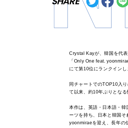
SHARE
Crystal
Kay
が
、韓国を代表
「
Only One feat. yoonmira
に
て第
10
位
に
ランク
イン
し
同チャート
で
の
TOP10
入り
て以来、約
10
年
ぶりとなる
本作は、英語・日本語・韓
ーツを持ち、日本と韓国そ
yoonmirae
を迎え、長
年
の