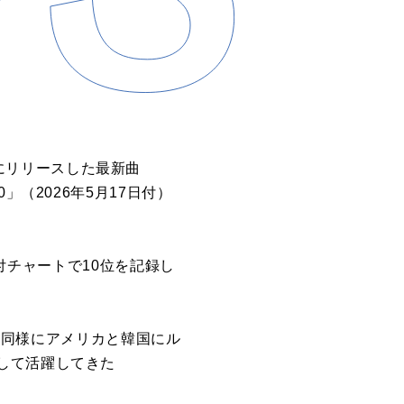
に
リリース
した
最
新曲
0
」（
2026
年
5
月
17
日
付
）
付
チャート
で
10
位
を記録し
と同様
に
アメリカと韓国
に
ル
して活躍してきた