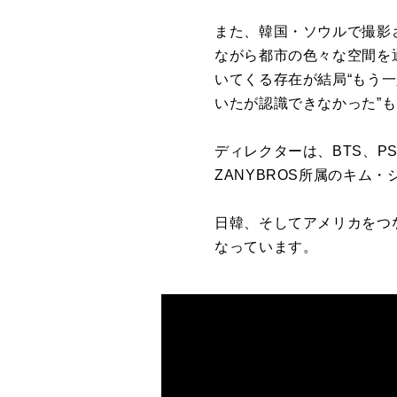
また、韓国・ソウル
で
撮影
な
が
ら都市の色々な空間を
いてくる存在
が
結局“もう
いた
が
認識
で
きなかった”
ディレクターは、
BTS
、
P
ZANYBROS
所属のキム・
日韓、そしてアメリカをつ
なっています。