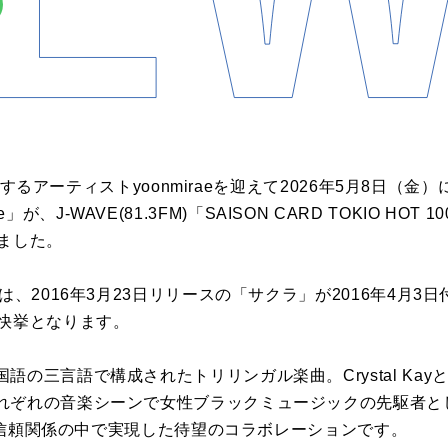
するアーティスト
yoonmirae
を迎えて
2026
年
5
月
8
日（金）
e
」
が
、
J-WAVE(81.3FM)
「
SAISON CARD TOKIO HOT 10
ま
した
。
は、
2016
年
3
月
23
日
リリース
の「サクラ」
が
2016
年
4
月
3
日
快挙となります。
国語の三言語
で
構成されたトリリンガル楽曲。
Crystal Kay
れぞれの音楽シーン
で
女性ブラックミュージックの先駆者と
信頼関係の中
で
実現
した
待望のコラボレーション
で
す。