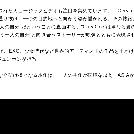
されたミュージックビデオも注目を集めています。。
Crysta
通り抜け、一つの目的地へと向かう姿
が
描かれる。その旅路
一人の自分”だということ
に
直面する。“
Only One
”は単なる愛
もう一人の自分”と向き合うストーリー
が
映像ととも
に
表現さ
SY
、
EXO
、少女時代など世界的アーティストの作品を手
が
け
ジュンホン
が
担当。
なぐ架け橋となる本作は、二人の共作
が
国境を越え、
ASIA