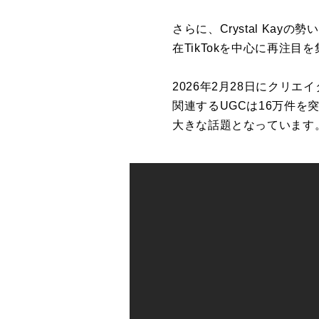
さらに
、
Crystal Kay
の勢い
在
TikTok
を中心
に
再注目を
2026
年
2
月
28
日
に
クリエイ
関連する
UGC
は
16
万件を
大きな話題となっています