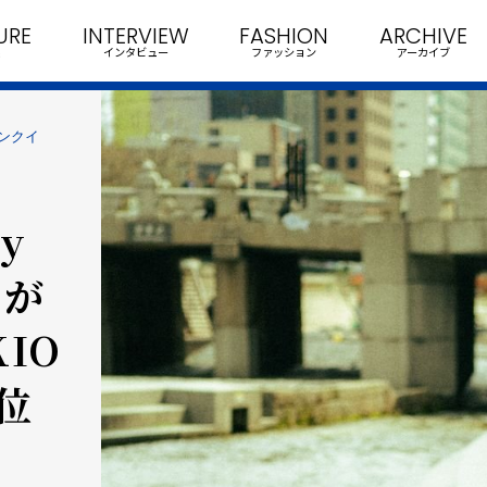
URE
INTERVIEW
FASHION
ARCHIVE
インタビュー
ファッション
アーカイブ
にランクイ
ly
」が
KIO
0位