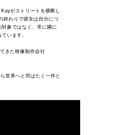
l Kay
が
ストリートを横断し
の終わり
で
彼女は自分
に
つ
の対象
で
はなく、常
に
隣
に
れています。
てきた映像制作会社
から世界へと羽ばたく一作と