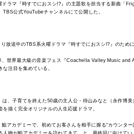
BS系火曜ドラマ『時すでにおスシ!?』の主題歌を担当する新曲「Fr
TBS公式YouTubeチャンネルにて公開した。
年4月より放送中のTBS系火曜ドラマ『時すでにおスシ!?』のた
大級の音楽フェス『Coachella Valley Music and Arts
きな注目を集めている。
?』は、子育てを終えた50歳の主人公・待山みなと（永作博
姿を描く完全オリジナルの人生応援ドラマ。
、鮨アカデミーで、初めてお客さんを相手に握る“カウンター
る人物が鮨アカデミーを訪ねてきて…と、最終回に向けてい