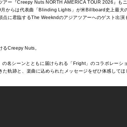
『Creepy Nuts NORTH AMERICA TOUR 202
らは代表曲「Blinding Lights」が米Billboard史
点に君臨するThe Weekndのアジアツアーへのゲスト出
reepy Nuts。
』の名シーンとともに届けられる「Fright」のコラボレー
きた軌跡と、楽曲に込められたメッセージをぜひ体感してほ