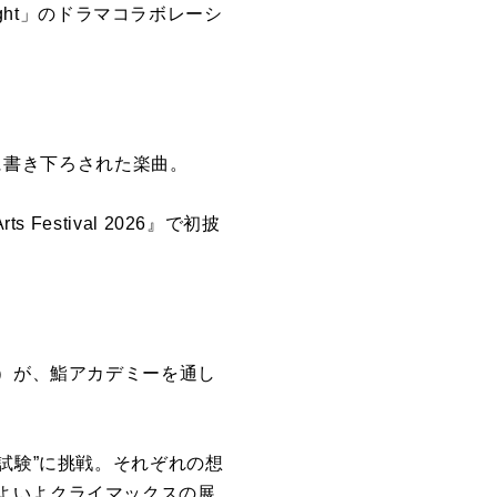
ight」のドラマコラボレーシ
めに書き下ろされた楽曲。
 Festival 2026』で初披
美）が、鮨アカデミーを通し
試験”に挑戦。それぞれの想
よいよクライマックスの展