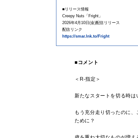
■リリース情報
Creepy Nuts「Fright」
2026年4月10日(金)配信リリース
配信リンク
https://smar.lnk.to/Fright
■コメント
＜R-指定＞
新たなスタートを切る時は
もう充分走り切ったのに、
ために？
歳を重ね大切なものが増え