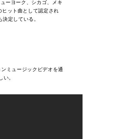
6』もニューヨーク、シカゴ、メキ
上最大のヒット曲として認定され
演も決定している。
ションミュージックビデオを通
しい。