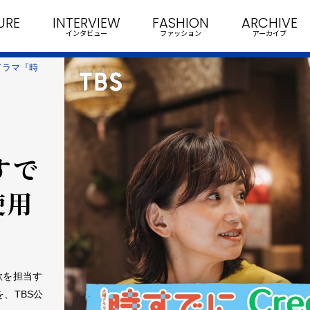
URE
INTERVIEW
FASHION
ARCHIVE
インタビュー
ファッション
アーカイブ
火曜ドラマ『時
すで
使用
題歌を担当す
、TBS公