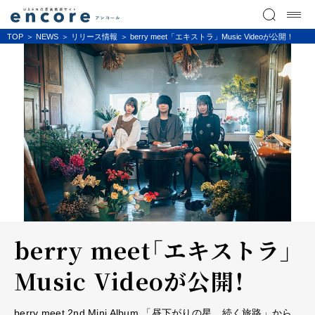
TOP
NEWS
リリース情報
berry meet「エキストラ」Music Videoが公開！
berry meet「エキストラ」
Music Videoが公開！
berry meet 2nd Mini Album 「昼下がりの星、続く旅路」から