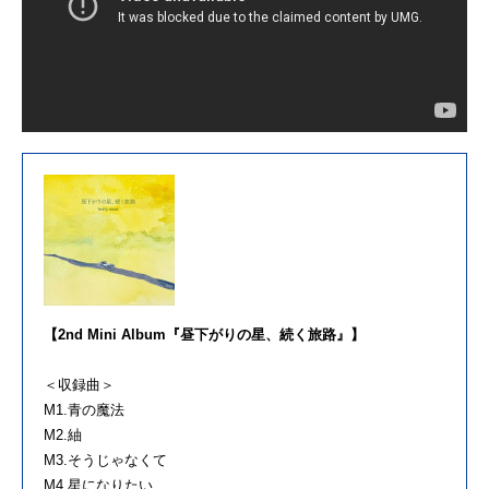
【2nd Mini Album『昼下がりの星、続く旅路』】
＜収録曲＞
M1.青の魔法
M2.紬
M3.そうじゃなくて
M4.星になりたい