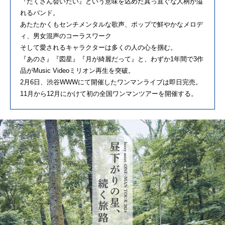
『たくさん会いたい』という意味を込めた真っ直ぐな人柄が溢
れるバンド。
あたたかくもセンチメンタルな歌声、ポップで鮮やかなメロデ
ィ、男女混声のコーラスワーク
そして愛されるキャラクターは多くの人の心を掴む。
『あのさ』『図星』『月が綺麗だって』と、わずか1年間で3作
品がMusic Videoミリオン再生を突破。
2月6日、渋谷WWWにて開催したワンマンライブは即日完売。
11月から12月にかけて初の全国ワンマンツアーを開催する。