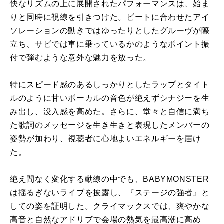
快なリズムの上に展開されたパフォーマンスは、始ま
りと同時に視線を引きつけた。ビートに合わせたアイ
ソレーションの動きではゆったりとしたグルーヴが際
立ち、サビでは車に乗っているかのようなポイント振
付で弾むような意外な魅力を放った。
特にスピード感のあるしっかりとしたラップとタイト
ルのように甘いボーカルの音色が絶えずシナジーを生
み出し、没入感を高めた。さらに、堂々と自信に満ち
た歌詞のメッセージを生き生きと表現したメンバーの
姿勢が加わり、視聴者に心地よいエネルギーを届け
た。
絶え間なく変化する動線の中でも、BABYMONSTER
は揺るぎないライブを披露し、『ステージの強者』と
しての姿を証明した。クライマックスでは、爽やかな
高音と自然なアドリブで会場の熱気を最高潮に高め