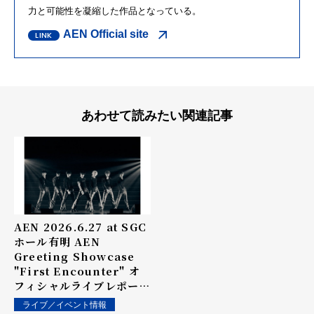
力と可能性を凝縮した作品となっている。
AEN Official site
あわせて読みたい関連記事
AEN 2026.6.27 at SGC
ホール有明 AEN
Greeting Showcase
"First Encounter" オ
フィシャルライブレポート
AEN、念願の初舞台へ 7人
ライブ／イベント情報