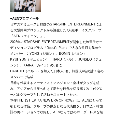
■AENプロフィール
日本のアミューズと韓国のSTARSHIP ENTERTAINMENTによ
る大型共同プロジェクトから誕生した7人組ボーイズグループ
「AEN（エイエン）」。
2025年にSTARSHIP ENTERTAINMENTが開催した練習生オー
ディションプログラム「Debut's Plan」で大きな注目を集めた
メンバー、JIYONG（ジヨン）、BOMIN（ボミン）、
KYUHYUN（ギュヒョン）、HARU（ハル）、JUNSEO（ジュ
ンソ）、KAIRA（カイラ）の6名に
HARUTO（ハルト）を加えた日本人3名、韓国人4名の計７名の
メンバーで結成。
日韓を代表するアーティストマネジメント会社がタッグを組
み、アジアから世界へ向けて新たな時代を切り拓く次世代グロ
ーバルグループとして活動をスタートさせた。
本作THE 1ST EP『A NEW ERA OF NOW』は、AENにとって
初となる作品。グループの原点となる代表曲を、日本語・韓国
語の両バージョンで収録し、AENならではのボーダーレスな魅