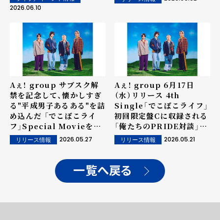
衝撃「僕らのなかで人生1
2026.06.10
回あるか無いか（笑）」
Aぇ! group サブスク解
Aぇ! group 6月17日
禁を記念して、懐かしすぎ
（水）リリース 4th
る"平成男子あるある"を詰
Single「でこぼこライフ」
め込んだ 「でこぼこライ
初回限定盤Cに収録される
フ」Special Movieを
「俺たちのPRIDE対談」ダ
YouTubeにてプレミア公
イジェスト映像公開！
2026.05.27
2026.05.21
リリース情報
リリース情報
開することが決定！
一覧へ戻る