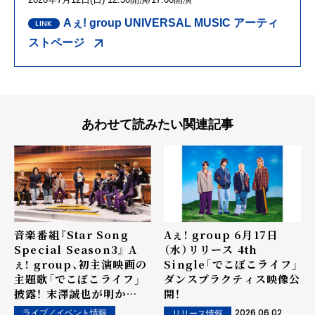
Aぇ! group UNIVERSAL MUSIC アーティ
ストページ
あわせて読みたい関連記事
音楽番組『Star Song
Aぇ! group 6月17日
Special Season3』 A
（水）リリース 4th
ぇ! group、初主演映画の
Single「でこぼこライフ」
主題歌「でこぼこライフ」
ダンスプラクティス映像公
披露！ 末澤誠也が明か
開！
す"武勇伝"にAmBitious
2026.06.02
ライブ／イベント情報
リリース情報