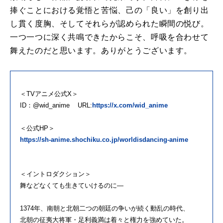
捧ぐことにおける覚悟と苦悩、己の「良い」を創り出
し貫く度胸、そしてそれらが認められた瞬間の悦び。
一つ一つに深く共鳴できたからこそ、呼吸を合わせて
舞えたのだと思います。ありがとうございます。
＜TVアニメ公式X＞
ID：@wid_anime URL:
https://x.com/wid_anime
＜公式HP＞
https://sh-anime.shochiku.co.jp/worldisdancing-anime
＜イントロダクション＞
舞などなくても生きていけるのに―
1374年、南朝と北朝二つの朝廷の争いが続く動乱の時代、
北朝の征夷大将軍・足利義満は着々と権力を強めていた。