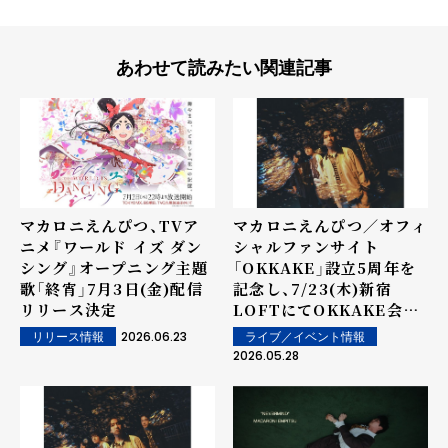
あわせて読みたい関連記事
マカロニえんぴつ、TVア
マカロニえんぴつ／オフィ
ニメ『ワールド イズ ダン
シャルファンサイト
シング』オープニング主題
「OKKAKE」設立5周年を
歌「終宵」7月3日(金)配信
記念し、7/23(木)新宿
リリース決定
LOFTにてOKKAKE会員
限定ワンマンライブを開
2026.06.23
ライブ／イベント情報
リリース情報
催！
2026.05.28