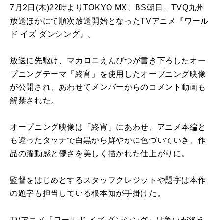
7月2日(木)22時よりTOKYO MX、BS朝日、TVQ九州
放送ほかにて順次放送開始となったTVアニメ『ワール
ド イズ ダンシング』。
放送に先駆け、マカロニえんぴつが書き下ろしたオー
プニングテーマ「終宵」を使用したオープニング映像
が公開され、あわせてメンバーからのコメント動画も
解禁された。
オープニング映像は「終宵」にあわせ、アニメ本編と
も違ったタッチで白黒から鮮やかに色づいていき、作
品の躍動感と儚さを美しく描かれた仕上がりに。
監督をはじめとするスタッフクレジットや題字は本作
の題字も担当している根本知が手掛けた。
TVアニメ『ワールド イズ ダンシング』は争いが絶え