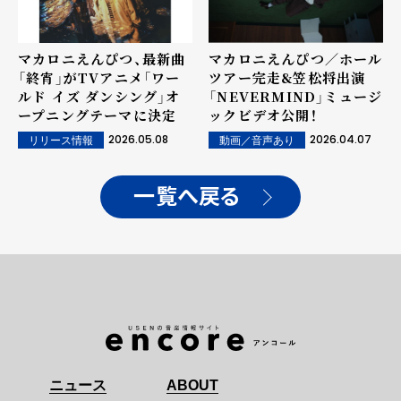
マカロニえんぴつ、最新曲
マカロニえんぴつ／ホール
「終宵」がTVアニメ「ワー
ツアー完走&笠松将出演
ルド イズ ダンシング」オ
「NEVERMIND」ミュージ
ープニングテーマに決定
ックビデオ公開！
2026.05.08
2026.04.07
リリース情報
動画／音声あり
一覧へ戻る
ニュース
ABOUT