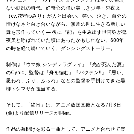
ない動乱の時代、好奇心の強い美しき少年・鬼夜叉
（cv.花守ゆみり）が人と出会い、笑い、泣き、自分の
情けなさと向き合いながら、無常の世に生きる新しい
舞を形作っていく― 後に『能』を生み出す世阿弥が鬼
夜叉と呼ばれていた頃にあったかもしれない、600年
の時を経て続いていく、ダンシングストーリー。
制作は『ウマ娘 シンデレラグレイ』『光が死んだ夏』
のCypic、監督は『舟を編む』『バクテン!!』『思い、
思われ、ふり、ふられ』などの監督を手掛けてきた黒
柳トシマサが担当する。
そして、「終宵」は、アニメ放送直後となる7月3日
(金)より配信リリースが開始。
作品の幕開けを彩る一曲として、アニメと合わせて楽