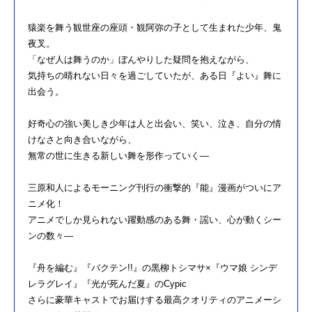
猿楽を舞う観世座の座頭・観阿弥の子として生まれた少年、鬼
夜叉。
「なぜ人は舞うのか」ぼんやりした疑問を抱えながら、
気持ちの晴れない日々を過ごしていたが、ある日『よい』舞に
出会う。
好奇心の強い美しき少年は人と出会い、笑い、泣き、自分の情
けなさと向き合いながら、
無常の世に生きる新しい舞を形作っていく―
三原和人によるモーニング刊行の衝撃的『能』漫画がついにア
ニメ化！
アニメでしか見られない躍動感のある舞・謡い、心が動くシー
ンの数々―
『舟を編む』『バクテン!!』の黒柳トシマサ×『ウマ娘 シンデ
レラグレイ』『光が死んだ夏』のCypic
さらに豪華キャストでお届けする最高クオリティのアニメーシ