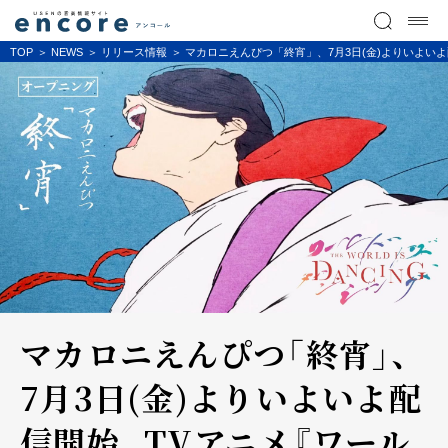
TOP
NEWS
リリース情報
マカロニえんぴつ「終宵」、7月3日(金)よりいよいよ
マカロニえんぴつ「終宵」、
7月3日(金)よりいよいよ配
信開始。TVアニメ『ワール